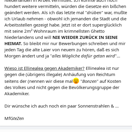
Niederlanden in Arbeit vermittelt. Ich könnte auch noch
hundert weitere vermitteln, würden die Gesetze ein bißchen
geändert werden. Als ich das letzte mal "
drüben
" war, mußte
ich Urlaub nehmen - obwohl ich jemanden die Stadt und die
Arbeitsstellen gezeigt habe. Jetzt ist er dort superglücklich
mit seine 2m² Wohnraum im krimnellsten Ghetto
Niederlandens und will
NIE WIEDER ZURÜCK IN SEINE
HEIMAT.
So bleibt mir nur Bewerbungen schreiben und mir
jeden Tag die alte Laier von neuem zu hören, daß es sich
Morgen ändert und ja "
alles Mögliche dafür getan wird
"...
Wieso ist Ellinealea gegen Akademiker?
Ellinealea ist nur
gegen die (übrigens illegale) Anhäufung von Reichtum
seitens der (nennen wir diese mal
"
Bonzen
" auf Kosten
des Volkes und nicht gegen die Bevölkerungsgruppe der
Akademiker.
Dir wünsche ich auch noch ein paar Sonnenstrahlen & ...
MfG
teZen