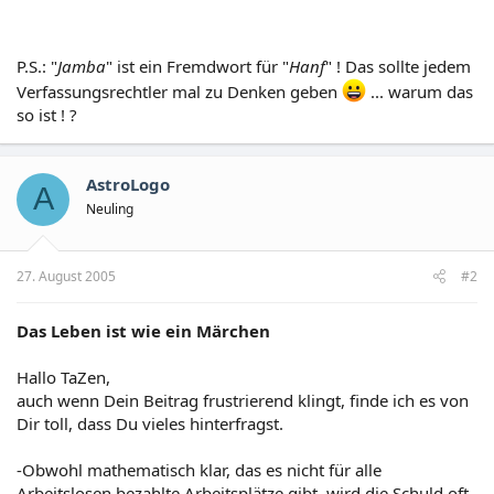
P.S.: "
Jamba
" ist ein Fremdwort für "
Hanf
" ! Das sollte jedem
Verfassungsrechtler mal zu Denken geben
... warum das
so ist ! ?
AstroLogo
A
Neuling
27. August 2005
#2
Das Leben ist wie ein Märchen
Hallo TaZen,
auch wenn Dein Beitrag frustrierend klingt, finde ich es von
Dir toll, dass Du vieles hinterfragst.
-Obwohl mathematisch klar, das es nicht für alle
Arbeitslosen bezahlte Arbeitsplätze gibt, wird die Schuld oft