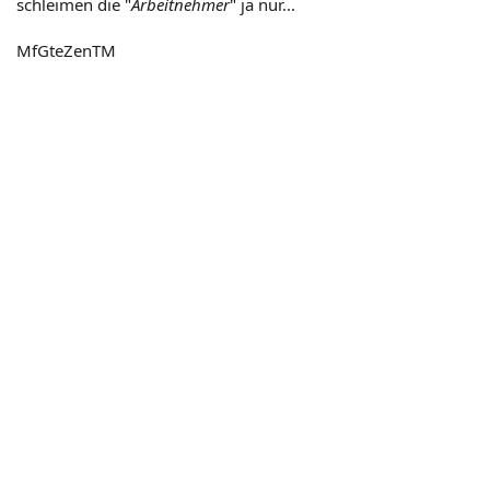
schleimen die "
Arbeitnehmer
" ja nur...
MfGteZenTM