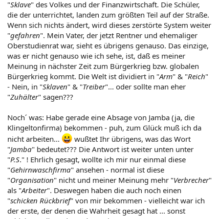
"
Sklave
" des Volkes und der Finanzwirtschaft. Die Schüler,
die der unterrichtet, landen zum größten Teil auf der Straße.
Wenn sich nichts ändert, wird dieses zerstörte System weiter
"
gefahren
". Mein Vater, der jetzt Rentner und ehemaliger
Oberstudienrat war, sieht es übrigens genauso. Das einzige,
was er nicht genauso wie ich sehe, ist, daß es meiner
Meinung in nächster Zeit zum Bürgerkrieg bzw. globalen
Bürgerkrieg kommt. Die Welt ist dividiert in "
Arm
" & "
Reich
"
- Nein, in "
Sklaven
" & "
Treiber
"... oder sollte man eher
"
Zuhälter
" sagen???
Noch´ was: Habe gerade eine Absage von Jamba (ja, die
Klingeltonfirma) bekommen - puh, zum Glück muß ich da
nicht arbeiten...
wußtet Ihr übrigens, was das Wort
"
Jamba
" bedeutet??? Die Antwort ist weiter unten unter
"
P.S
." ! Ehrlich gesagt, wollte ich mir nur einmal diese
"
Gehirnwaschfirma
" ansehen - normal ist diese
"
Organisation
" nicht und meiner Meinung mehr "
Verbrecher
"
als "
Arbeiter
". Deswegen haben die auch noch einen
"
schicken Rückbrief
" von mir bekommen - vielleicht war ich
der erste, der denen die Wahrheit gesagt hat ... sonst