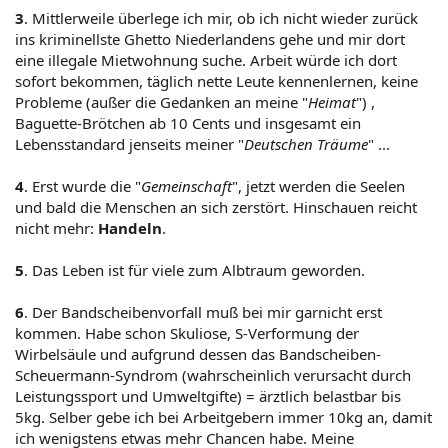
3
. Mittlerweile überlege ich mir, ob ich nicht wieder zurück
ins kriminellste Ghetto Niederlandens gehe und mir dort
eine illegale Mietwohnung suche. Arbeit würde ich dort
sofort bekommen, täglich nette Leute kennenlernen, keine
Probleme (außer die Gedanken an meine "
Heimat
") ,
Baguette-Brötchen ab 10 Cents und insgesamt ein
Lebensstandard jenseits meiner "
Deutschen Träume
" ...
4
. Erst wurde die "
Gemeinschaft
", jetzt werden die Seelen
und bald die Menschen an sich zerstört. Hinschauen reicht
nicht mehr:
Handeln
.
5
. Das Leben ist für viele zum Albtraum geworden.
6
. Der Bandscheibenvorfall muß bei mir garnicht erst
kommen. Habe schon Skuliose, S-Verformung der
Wirbelsäule und aufgrund dessen das Bandscheiben-
Scheuermann-Syndrom (wahrscheinlich verursacht durch
Leistungssport und Umweltgifte) = ärztlich belastbar bis
5kg. Selber gebe ich bei Arbeitgebern immer 10kg an, damit
ich wenigstens etwas mehr Chancen habe. Meine