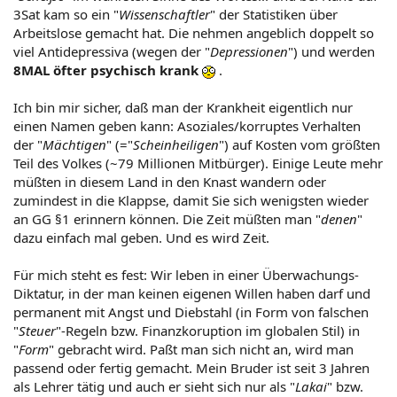
3Sat kam so ein "
Wissenschaftler
" der Statistiken über
Arbeitslose gemacht hat. Die nehmen angeblich doppelt so
viel Antidepressiva (wegen der "
Depressionen
") und werden
8MAL öfter psychisch krank
.
Ich bin mir sicher, daß man der Krankheit eigentlich nur
einen Namen geben kann: Asoziales/korruptes Verhalten
der "
Mächtigen
" (="
Scheinheiligen
") auf Kosten vom größten
Teil des Volkes (~79 Millionen Mitbürger). Einige Leute mehr
müßten in diesem Land in den Knast wandern oder
zumindest in die Klappse, damit Sie sich wenigsten wieder
an GG §1 erinnern können. Die Zeit müßten man "
denen
"
dazu einfach mal geben. Und es wird Zeit.
Für mich steht es fest: Wir leben in einer Überwachungs-
Diktatur, in der man keinen eigenen Willen haben darf und
permanent mit Angst und Diebstahl (in Form von falschen
"
Steuer
"-Regeln bzw. Finanzkoruption im globalen Stil) in
"
Form
" gebracht wird. Paßt man sich nicht an, wird man
passend oder fertig gemacht. Mein Bruder ist seit 3 Jahren
als Lehrer tätig und auch er sieht sich nur als "
Lakai
" bzw.