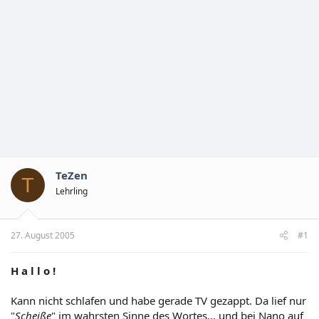
TeZen
T
Lehrling
27. August 2005
#1
H a l l o !
Kann nicht schlafen und habe gerade TV gezappt. Da lief nur
"
Scheiße
" im wahrsten Sinne des Wortes... und bei Nano auf