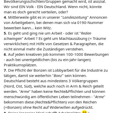
Bevölkerungsschichten/Gruppen gemacht wird, ist asozial.
Wir sind EIN Volk - EIN Deutschland. Wenn nicht, könnte
man es doch gerecht verteilen, oder?
4
. Mittlerweile gibt es in unserer "
Landeszeitung
" Annoncen
von Arbeitgebern, bei denen man sich via 0190-Nummer
bewerben kann... kein Witz.
5
. Es geht und ging nie um Arbeit - oder ist "
Reden
schwingen
" Arbeit ? Es geht um Machtausübung (= Träume
verwirklichen) mit Hilfe von Gesetzen & Paragraphen, die
nicht einmal mehr die Zuständigen verstehen.
6
. Auf jeden kreativen Job kommen 100-1000 Bewerbungen
- auch bei unentgeldlichen (bis zu ein-Jahr-langen)
Praktikumsplätzen.
7
. Die Pflicht der Bonzen ist Lobbyarbeit für die Industrie zu
tätigen, damit sie weiterhin "
Bonz
" sein können.
Deutschland besteht aus mindestens 3 Völkergruppen
(Nord, Ost, Süd), welche auch noch in Arm & Reich geteilt
werden. "
Arme
" haben keine Rechte&Pflichten und können
menschwürdig am öffentlichen Leben teilnehmen - "
Arme
"
bekommen diese (Rechte&Pflichten) von den Reichen
(=Bonzen) ohne Recht auf Widerwillen aufgedrückt.
8
. Deine "
spassige Idee
" schafft Arbeitsplätze
!