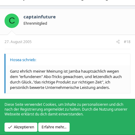
captainfuture
C
Ehrenmitglied
27. August 2005
#18
Hosea schrieb:
Ganz ehrlich meiner Meinung ist Jamba hauptsächlich wegen
dem "erfundenen" Abo-Tricks gewachsen, und letzendlich auch
durch Glück.."das richtige Produkt zur richtigen Zeit", ich
persönlich bewerte Unternehmerische Leistung anders.
Diese Seite verwendet Cookies, um Inhalte zu personalisieren und dich
klar, die drei jungs hätten sich auch hinsetzten können und
nach der Registrierung angemeldet zu halten. Durch die Nutzung unserer
das ganze system beschimpfen. am besten noch die 273
Webseite erklärst du dich damit einverstanden.
mio vom staat fordern, die ihnen ja aufgrund "sozialer
gerechtigkeit" zustehen ....
Akzeptieren
Erfahre mehr…