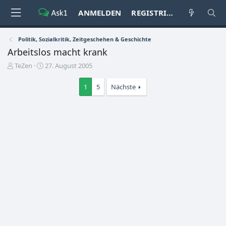
ANMELDEN
REGISTRIEREN
Politik, Sozialkritik, Zeitgeschehen & Geschichte
Arbeitslos macht krank
E
E
TeZen
27. August 2005
r
r
s
s
1
5
Nächste
t
t
e
e
l
l
l
l
e
t
r
a
m