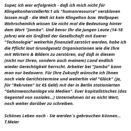
Super, ich war erfolgreich - daß ich mich nicht für
KlingeltonherstellerNr.1 als "humanresource" versklaven
lassen muß - die Welt ist kein Klingelton bzw. Wallpaper.
Wahrscheinlich wissen Sie nicht mal die Bedeutung hinter
dem Wort "Jamba". Und bevor Ihr die jungen Leute (14-18
Jahre) wie ein Großteil der Gesellschaft mit Euerer
"Technologie" weiterhin finanziell zerstört werden, habe ich
die Pflicht laut Grundgesetz Organisationen wie die Ihre
mit Wörtern & Bildern zu zerstören, auf daß in diesem
(nicht nur Ihren, sondern auch meinem) Land endlich
wieder Gerechtigkeit herrscht. Arbeiter bei "Jamba" kann
man nur bedauern. Für Ihre Zukunft wünsche ich Ihnen
noch viele Gerichtstermine und weiterhin viel "Glück" (ja,
für "Rekruten" ist €$ Geld) mit der in Berlin stationierten
"Gehirnwaschanlage via Medien". Euer kapitalistisches (das
Gegenteil von soziales...) Unternehmen ist es nicht Wert,
noch weiter darüber zu schreiben.
Schönes Leben noch - Sie werden´s gebrauchen können...
T.Meier