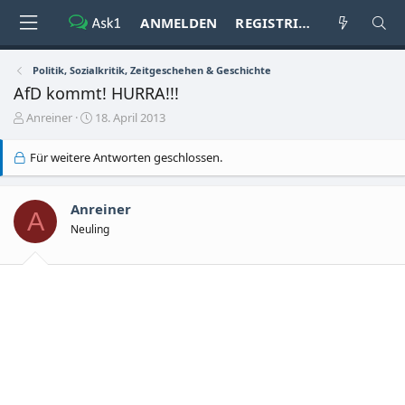
ANMELDEN
REGISTRIEREN
Politik, Sozialkritik, Zeitgeschehen & Geschichte
AfD kommt! HURRA!!!
E
E
Anreiner
18. April 2013
r
r
s
s
Für weitere Antworten geschlossen.
t
t
e
e
l
l
Anreiner
l
l
A
Neuling
e
t
r
a
m