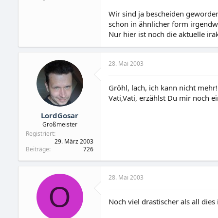
Wir sind ja bescheiden geworden
schon in ähnlicher form irgendw
Nur hier ist noch die aktuelle ir
28. Mai 2003
Gröhl, lach, ich kann nicht mehr!
Vati,Vati, erzählst Du mir noch e
LordGosar
Großmeister
Registriert
29. März 2003
Beiträge
726
28. Mai 2003
O
Noch viel drastischer als all d