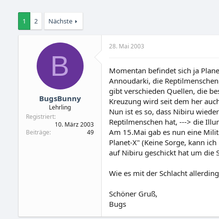
1
2
Nächste
28. Mai 2003
B
Momentan befindet sich ja Plane
Annoudarki, die Reptilmenschen.
gibt verschieden Quellen, die b
BugsBunny
Kreuzung wird seit dem her auch
Lehrling
Nun ist es so, dass Nibiru wiede
Registriert
Reptilmenschen hat, ---> die Ill
10. März 2003
Am 15.Mai gab es nun eine Mili
Beiträge
49
Planet-X" (Keine Sorge, kann ich
auf Nibiru geschickt hat um die
Wie es mit der Schlacht allerdings
Schöner Gruß,
Bugs