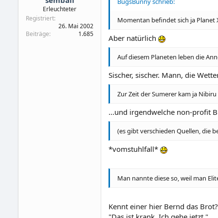
BugsBunny schrieb:
Erleuchteter
Registriert
Momentan befindet sich ja Planet X
26. Mai 2002
Beiträge
1.685
Aber natürlich
Auf diesem Planeten leben die Ann
Sischer, sischer. Mann, die Wet
Zur Zeit der Sumerer kam ja Nibiru 
...und irgendwelche non-profit
(es gibt verschieden Quellen, die b
*vomstuhlfall*
Man nannte diese so, weil man Eli
Kennt einer hier Bernd das Brot? 
"Das ist krank. Ich gehe jetzt."