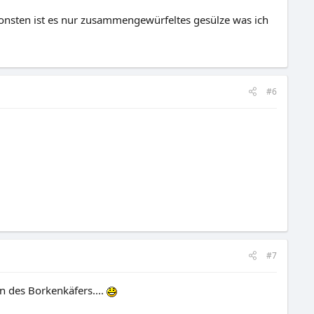
onsten ist es nur zusammengewürfeltes gesülze was ich
#6
#7
n des Borkenkäfers....