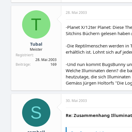
28. Mai 2003
T
-Planet X/12ter Planet: Diese Th
Sitchins Büchern gelesen haben 
Tubal
-Die Reptilmenschen werden in T
Meister
erhältlich ist. Lohnt sich auf jede
Registriert
28. Mai 2003
-Und nun kommt BugsBunny und 
Beiträge
169
Welche Illuminaten denn? die b
heutzutage, die sich Illuminate
Gemäss Jürgen Holtorfs "Die Loge
30. Mai 2003
S
Re: Zusammenhang Illuminaten
semball