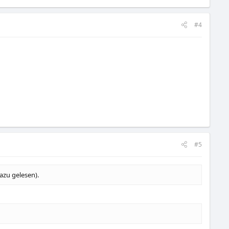
#4
#5
azu gelesen).