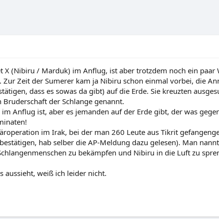
t X (Nibiru / Marduk) im Anflug, ist aber trotzdem noch ein paar
 Zur Zeit der Sumerer kam ja Nibiru schon einmal vorbei, die An
estätigen, dass es sowas da gibt) auf die Erde. Sie kreuzten aus
 Bruderschaft der Schlange genannt.
r im Anflug ist, aber es jemanden auf der Erde gibt, der was geg
uminaten!
täroperation im Irak, bei der man 260 Leute aus Tikrit gefange
 bestätigen, hab selber die AP-Meldung dazu gelesen). Man nannte
 Schlangenmenschen zu bekämpfen und Nibiru in die Luft zu spre
 aussieht, weiß ich leider nicht.