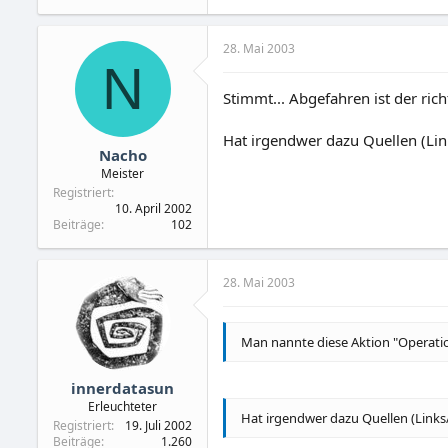
28. Mai 2003
N
Stimmt... Abgefahren ist der ric
Hat irgendwer dazu Quellen (Lin
Nacho
Meister
Registriert
10. April 2002
Beiträge
102
28. Mai 2003
Man nannte diese Aktion "Operatio
innerdatasun
Erleuchteter
Hat irgendwer dazu Quellen (Links
Registriert
19. Juli 2002
Beiträge
1.260