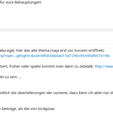
 für eure Behauptungen!
ba egal, hier das alte thema (naja erst vor kurzem eröffnet):
php?nam...ghlight=&sid=bf083b64a015d7290c9549fafb97019b
tiert, früher oder später kommt man dann zu zetatalk:
http://ww
t zu sein ...
gentlich die überlieferungen der sumerer, dazu kenn cih aber nur
 beiträge, als die von lordgosar