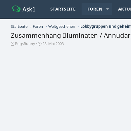
STARTSEITE
FOREN
AKTU
Startseite
Foren
Weltgeschehen
Lobbygruppen und geheim
Zusammenhang Illuminaten / Annudarki 
E
E
BugsBunny
28. Mai 2003
r
r
s
s
t
t
e
e
l
l
l
l
e
t
r
a
m