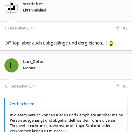
streicher
Ehrenmitglied
9. Dezember 2014
#2
Off-Top: aber auch Lobgesänge und dergleichen...?
Lan_Zelot
L
Meister
10. Dezember 2014
#3
Zerch schrieb:
In diesem Bereich können Klagen und Pamphlete an/über meine
Person ausgehängt und abgehandelt werden , ohne diverse
Themenbereiche in egozentrische off-topic Schlachtfelder
verkommen lassen zu müssen ; )