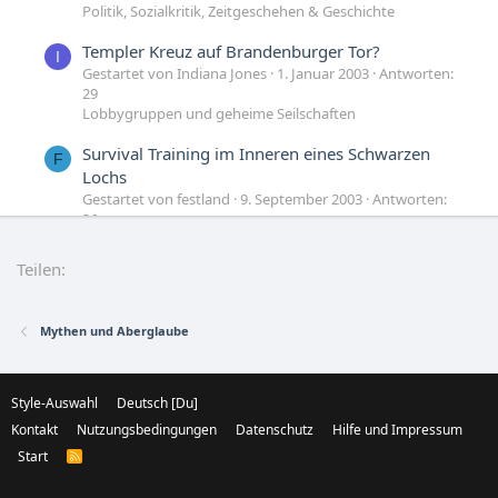
Politik, Sozialkritik, Zeitgeschehen & Geschichte
Templer Kreuz auf Brandenburger Tor?
I
Gestartet von Indiana Jones
1. Januar 2003
Antworten:
29
Lobbygruppen und geheime Seilschaften
Survival Training im Inneren eines Schwarzen
F
Lochs
Gestartet von festland
9. September 2003
Antworten:
36
Weltraum und Raumfahrt
Teilen:
Geist - Körper: Puppenspieler in drei Welten?
Gestartet von Trestone
19. März 2006
Antworten: 24
Philosophie und Grundsatzfragen
Mythen und Aberglaube
Style-Auswahl
Deutsch [Du]
Kontakt
Nutzungsbedingungen
Datenschutz
Hilfe und Impressum
Start
R
S
S