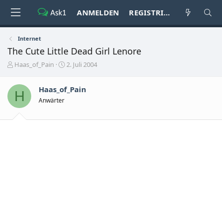
ANMELDEN
REGISTRIEREN
Internet
The Cute Little Dead Girl Lenore
E
E
Haas_of_Pain
2. Juli 2004
r
r
s
s
Haas_of_Pain
t
t
H
e
e
Anwärter
l
l
l
l
e
t
r
a
m