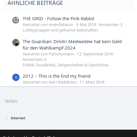
ÄHNLICHE BEITRÄGE
THE GRID - Follow the Pink Rabbit
Gestartet von innerdatasun
3. Mai 2019
Antworten: 3
Lobbygruppen und geheime Seilschaften
The Guardian: Dmitri Medwedew hat kein Geld
für den Wahlkampf 2024
Gestartet von PatSchumann
12. September 2018
Antworten: 0
Politik, Sozialkritik, Zeitgeschehen & Geschichte
2012 – This is the End my friend
A
Gestartet von Ask1 Redaktion
11. März 2018
Antworten: 1
Ask1 Redaktion / Archiv
Teilen:
The Conspiracy Art of Mark Lombardi
A
Gestartet von Ask1 Redaktion
11. März 2018
Antworten: 0
Internet
Ask1 Redaktion / Archiv