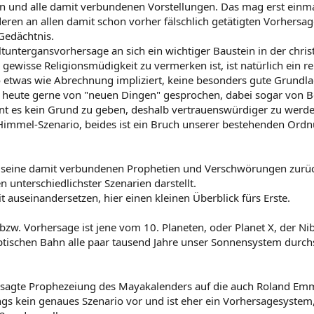
und alle damit verbundenen Vorstellungen. Das mag erst einmal
n an allen damit schon vorher fälschlich getätigten Vorhersage
Gedächtnis.
eltuntergansvorhersage an sich ein wichtiger Baustein in der chris
e gewisse Religionsmüdigkeit zu vermerken ist, ist natürlich ein r
so etwas wie Abrechnung impliziert, keine besonders gute Grundla
rd heute gerne von "neuen Dingen" gesprochen, dabei sogar von 
nt es kein Grund zu geben, deshalb vertrauenswürdiger zu werde
immel-Szenario, beides ist ein Bruch unserer bestehenden Ord
 seine damit verbundenen Prophetien und Verschwörungen zurüc
nterschiedlichster Szenarien darstellt.
 auseinandersetzen, hier einen kleinen Überblick fürs Erste.
w. Vorhersage ist jene vom 10. Planeten, oder Planet X, der Nibi
liptischen Bahn alle paar tausend Jahre unser Sonnensystem durch
besagte Prophezeiung des Mayakalenders auf die auch Roland Emm
ngs kein genaues Szenario vor und ist eher ein Vorhersagesystem,