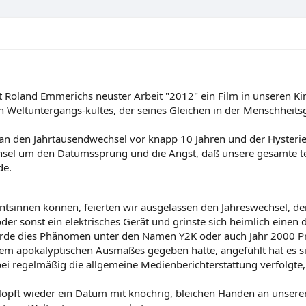
t Roland Emmerichs neuster Arbeit "2012" ein Film in unseren Ki
 Weltuntergangs-kultes, der seines Gleichen in der Menschheitsg
h an den Jahrtausendwechsel vor knapp 10 Jahren und der Hysteri
el um den Datumssprung und die Angst, daß unsere gesamte tec
de.
 entsinnen können, feierten wir ausgelassen den Jahreswechsel, de
der sonst ein elektrisches Gerät und grinste sich heimlich einen 
urde dies Phänomen unter den Namen Y2K oder auch Jahr 2000 P
blem apokalyptischen Ausmaßes gegeben hätte, angefühlt hat es 
ei regelmäßig die allgemeine Medienberichterstattung verfolgte,
lopft wieder ein Datum mit knöchrig, bleichen Händen an unserer