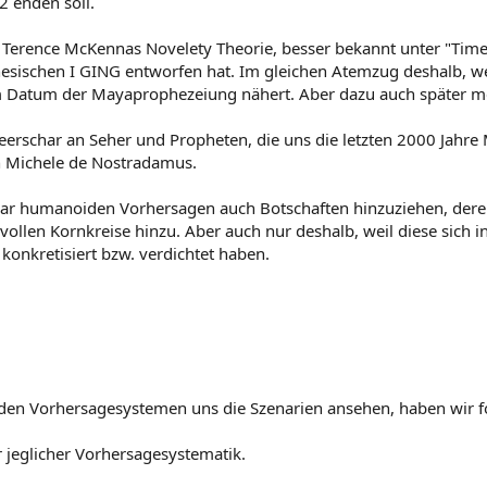
 enden soll.
rence McKennas Novelety Theorie, besser bekannt unter "Time W
nesischen I GING entworfen hat. Im gleichen Atemzug deshalb, wei
m Datum der Mayaprophezeiung nähert. Aber dazu auch später m
Heerschar an Seher und Propheten, die uns die letzten 2000 Jahr
h Michele de Nostradamus.
r humanoiden Vorhersagen auch Botschaften hinzuziehen, deren 
vollen Kornkreise hinzu. Aber auch nur deshalb, weil diese sich in
 konkretisiert bzw. verdichtet haben.
en Vorhersagesystemen uns die Szenarien ansehen, haben wir f
r jeglicher Vorhersagesystematik.