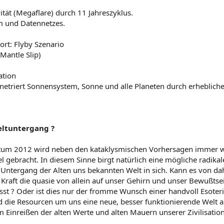
ät (Megaflare) durch 11 Jahreszyklus.
om und Datennetzes.
ort: Flyby Szenario
Mantle Slip)
ation
enetriert Sonnensystem, Sonne und alle Planeten durch erheblic
ltuntergang ?
 2012 wird neben den kataklysmischen Vorhersagen immer wied
l gebracht. In diesem Sinne birgt natürlich eine mögliche radika
 Untergang der Alten uns bekannten Welt in sich. Kann es von 
 Kraft die quasie von allein auf unser Gehirn und unser Bewußtsei
t ? Oder ist dies nur der fromme Wunsch einer handvoll Esoteri
d die Resourcen um uns eine neue, besser funktionierende Welt a
m Einreißen der alten Werte und alten Mauern unserer Zivilisation 