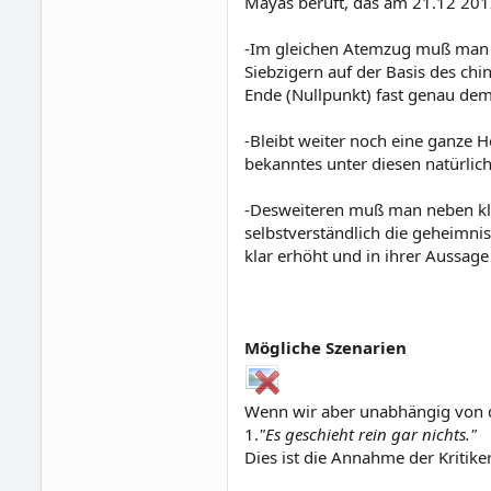
Mayas beruft, das am 21.12 2012
-Im gleichen Atemzug muß man Te
Siebzigern auf der Basis des chi
Ende (Nullpunkt) fast genau de
-Bleibt weiter noch eine ganze 
bekanntes unter diesen natürlic
-Desweiteren muß man neben kla
selbstverständlich die geheimnis
klar erhöht und in ihrer Aussage
Mögliche Szenarien
Wenn wir aber unabhängig von d
1.
"Es geschieht rein gar nichts."
Dies ist die Annahme der Kritike