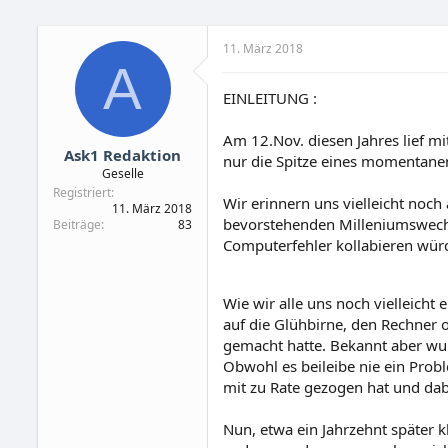
11. März 2018
A
EINLEITUNG :
Am 12.Nov. diesen Jahres lief mi
Ask1 Redaktion
nur die Spitze eines momentanen
Geselle
Registriert
Wir erinnern uns vielleicht noc
11. März 2018
bevorstehenden Milleniumswechs
Beiträge
83
Computerfehler kollabieren wür
Wie wir alle uns noch vielleicht
auf die Glühbirne, den Rechner o
gemacht hatte. Bekannt aber w
Obwohl es beileibe nie ein Pro
mit zu Rate gezogen hat und dab
Nun, etwa ein Jahrzehnt später k