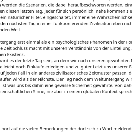
ch werden die Szenarien, die dabei heraufbeschworen werden, ei
 diesen letzten Tag, jeder für sich persönlich, nahe kommen si
ein natürlicher Filter, eingeschaltet, immer eine Wahrscheinlichke
 den nächsten Tag in einer funktionierenden Zivilisation eben nic
nden Welt.
rgang erst einmal als ein psychologisches Phänomen in der Form 
re Zeit Schluss macht mit unseren Verständnis von der Einteilun
hen Existenz.
wird es der letzte Tag sein, an dem wir nach unseren gewohnten 
lleicht noch Einkäufe erledigen und zu guter Letzt uns unserer 
 jeden Fall in ein anderes zivilisatorisches Zeitmuster passen, d
aufen wird als der Nächste. Der Tag nach dem Weltuntergang wird
ist was uns bis dahin eine gewisse Sicherheit gewährte. Von da
emeinschaftlichen Sinne, nie aber in einem globalen Kontext sprec
hört auf die vielen Bemerkungen der dort sich zu Wort meldenden