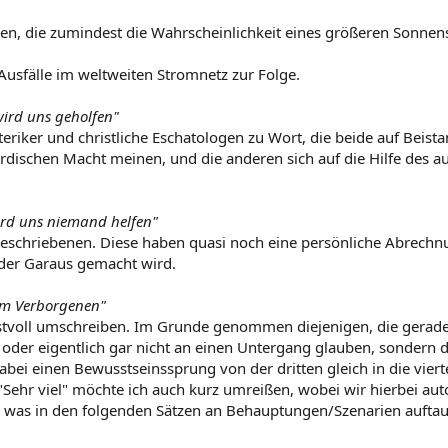
en, die zumindest die Wahrscheinlichkeit eines größeren Sonne
Ausfälle im weltweiten Stromnetz zur Folge.
 wird uns geholfen"
teriker und christliche Eschatologen zu Wort, die beide auf Beis
rdischen Macht meinen, und die anderen sich auf die Hilfe des
wird uns niemand helfen"
Beschriebenen. Diese haben quasi noch eine persönliche Abrechnun
 der Garaus gemacht wird.
 im Verborgenen"
stvoll umschreiben. Im Grunde genommen diejenigen, die gerade 
oder eigentlich gar nicht an einen Untergang glauben, sondern de
abei einen Bewusstseinssprung von der dritten gleich in die vier
 "Sehr viel" möchte ich auch kurz umreißen, wobei wir hierbei a
was in den folgenden Sätzen an Behauptungen/Szenarien auftauch