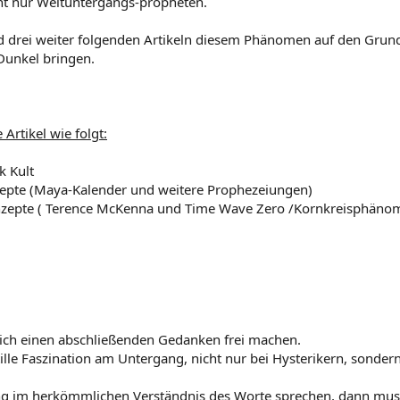
ht nur Weltuntergangs-propheten.
nd drei weiter folgenden Artikeln diesem Phänomen auf den Grun
 Dunkel bringen.
 Artikel wie folgt:
k Kult
nzepte (Maya-Kalender und weitere Prophezeiungen)
onzepte ( Terence McKenna und Time Wave Zero /Kornkreisphäno
mich einen abschließenden Gedanken frei machen.
stille Faszination am Untergang, nicht nur bei Hysterikern, sond
g im herkömmlichen Verständnis des Worte sprechen, dann muss j