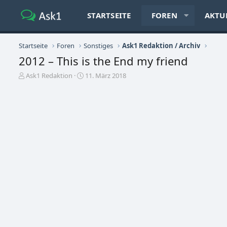
STARTSEITE
FOREN
AKTU
Startseite
Foren
Sonstiges
Ask1 Redaktion / Archiv
2012 – This is the End my friend
E
E
Ask1 Redaktion
11. März 2018
r
r
s
s
t
t
e
e
l
l
l
l
e
t
r
a
m