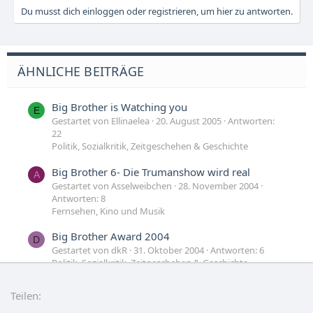
Du musst dich einloggen oder registrieren, um hier zu antworten.
ÄHNLICHE BEITRÄGE
Big Brother is Watching you
E
Gestartet von Ellinaelea
20. August 2005
Antworten:
22
Politik, Sozialkritik, Zeitgeschehen & Geschichte
Big Brother 6- Die Trumanshow wird real
A
Gestartet von Asselweibchen
28. November 2004
Antworten: 8
Fernsehen, Kino und Musik
Big Brother Award 2004
D
Gestartet von dkR
31. Oktober 2004
Antworten: 6
Politik, Sozialkritik, Zeitgeschehen & Geschichte
Big Brother Endlosstaffel? Nein DANKE!
D
Teilen:
Gestartet von dacontrroler
12. Oktober 2004