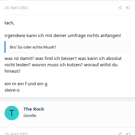
20. April 2002
#2
tach,
irgendwie kann ich mit deiner umfrage nichts anfangen!
Bro´Sis oder echte Musik?
was ist damit? was find ich besser? was kann ich absolut
nicht leiden? wovon muss ich kotzen? worauf willst du
hinaus?
ein m ein f und ein g
steve-o
The Rock
T
Geselle
20. April 2002
#3