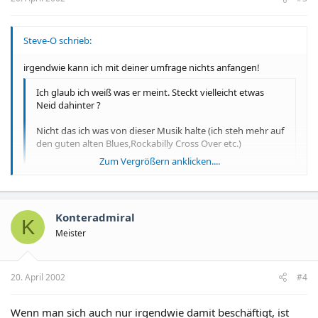
Steve-O schrieb:
irgendwie kann ich mit deiner umfrage nichts anfangen!
Ich glaub ich weiß was er meint. Steckt vielleicht etwas
Neid dahinter ?
Nicht das ich was von dieser Musik halte (ich steh mehr auf
den guten alten Blues,Rockabilly Cross Over etc.)
Zum Vergrößern anklicken....
Aber ohne diese
MEGA
große Werbetrommel würden die
Vorbestafen ....
Menschen
.... doch heute noch im keller
Zum Vergrößern anklicken....
spielen,genau wie die kleine Schlager Tussi von Bohlen.PR
ist das ein und alles in dieser Branche .Wen würde es
Konteradmiral
interessieren wen der Alex Jolig f.... ? wenn er nicht in der
K
Presse wäre ?...Geschweige den die Dumpfbacke Jannie.
Meister
Oder wie schreibt man sie ? ..
Peace.
20. April 2002
#4
Wenn man sich auch nur irgendwie damit beschäftigt, ist