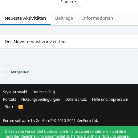
Finden
Neueste Aktivitäten
Beiträge
Informationen
Der Newsfeed ist zur Zeit leer.
Mitglieder
Style-Auswahl
Deutsch [Du]
Kontakt
Nutzungsbedingungen
Datenschutz
Hilfe und Impressum
Start
R
S
S
®
Forum software by XenForo
© 2010-2021 XenForo Ltd.
Diese Seite verwendet Cookies, um Inhalte zu personalisieren und dich
nach der Registrierung angemeldet zu halten. Durch die Nutzung unserer