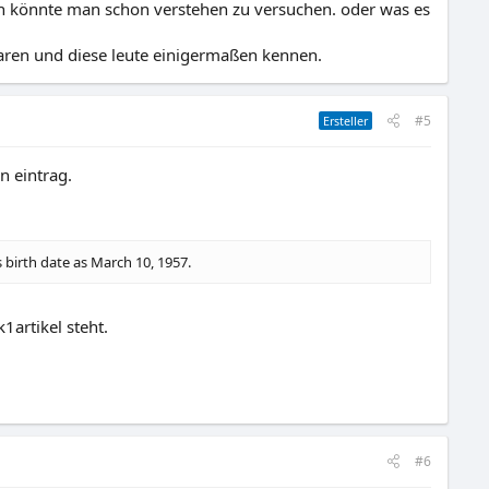
gion könnte man schon verstehen zu versuchen. oder was es
aren und diese leute einigermaßen kennen.
#5
Ersteller
n eintrag.
s birth date as March 10, 1957.
1artikel steht.
#6