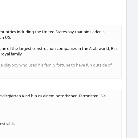
 countries including the United States say that bin Laden's
ion US.
one of the largest construction companies in the Arab world, Bin
royal family.
 a playboy who used his family fortune to have fun outside of
 went to Afghanistan to help fight the invaders, to take part in
legierten Kind hin zu einem notorischen Terroristen. Sie
edeen – who were tying down Soviet forces in Afghanistan.
estrahlt.