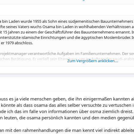
21 Uhr
hr
a bin Laden wurde 1955 als Sohn eines südjemenitischen Bauunternehmers un
äfte seines Vaters wuchs Osama bin Laden in wohlhabenden Verhältnissen 
15 Jahren zu einem der Geschäftsführer des Bauunternehmens ernannt. In se
unterstützte islamische Einrichtungen und die ägyptischen Moslembrüder. 
 er 1979 abschloss.
Projektmanager verantwortliche Aufgaben im Familienunternehmen. Der so
ischen Betätigung. Er verließ sein Elternhaus, um im Auftrag des saudi-ar
Zum Vergrößern anklicken....
ie Guerillatruppen der islamischen Mudschaheddin aufbaute und sich als Sp
s es ja viele menschen geben, die ihn einigermaßen kannten als
 könnte als dass osama das alles selber versuchte zu vertuschen is
 fände ich das im falle von informationen über osma ziemlich dreist.
von leuten, die osama persönlich kannten und den medien gegenü
an mit den rahmenhandlungen die man kennt viel indirekt ableite