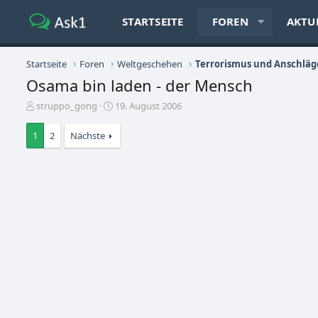
STARTSEITE
FOREN
AKTU
Startseite
Foren
Weltgeschehen
Terrorismus und Anschläg
Osama bin laden - der Mensch
E
E
struppo_gong
19. August 2006
r
r
s
s
1
2
Nächste
t
t
e
e
l
l
l
l
e
t
r
a
m