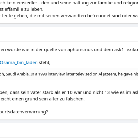
uch kein einsiedler - den und seine haltung zur familie und reli
tieffamilie zu leben.
 leute geben, die mit seinen verwandten befreundet sind oder w
oren wurde wie in der quelle von aphorismus und dem ask1 lexiko
i/Osama_bin_laden
steht;
 Saudi Arabia. In a 1998 interview, later televised on Al Jazeera, he gave hi
n, dass sein vater starb als er 10 war und nicht 13 wie es im ask
lleicht einen grund sein alter zu fälschen.
burtsdatenverwirrung?