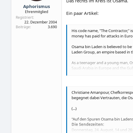
Das rechts im Kreis ist Osama.
Aphorismus
Ehrenmitglied
Ein paar Artikel:
Registriert
22. Dezember 2004
Beiträge
3.690
His code name, "The Contractor," is
money has paid for attacks in Europ
Osama bin Laden is believed to be 
Laden Group, an empire based in the
As a teenager and a young man, Osa
Saudi Arabia in Europe and the Gulf
The invasion of Afghanistan by the 
the jihad against the infidel Soviets
Christiane Amanpour, Chefkorrespo
Bin Laden apparently received tra
begegnet dabei Vertrauten, die O
Quelle
(...)
"Auf den Spuren Osama bin Ladens 
Die Sendezeiten:
Donnerstag, 24. August, 14 und 20