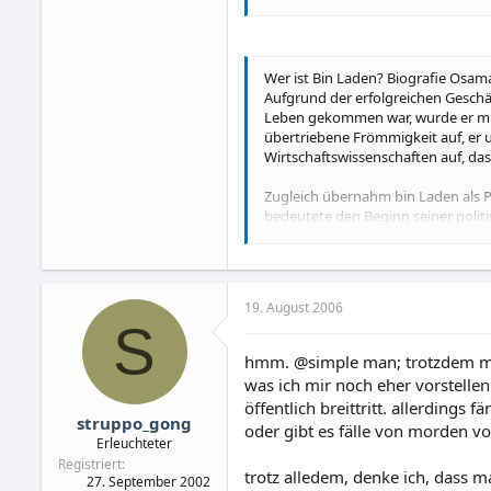
Samstag, 2. September, 7, 16 und 
Sonntag, 3. September, 7 und 21 U
Quelle
Wer ist Bin Laden? Biografie Osam
Aufgrund der erfolgreichen Gesch
Leben gekommen war, wurde er mit 
übertriebene Frömmigkeit auf, er 
Wirtschaftswissenschaften auf, das
Zugleich übernahm bin Laden als 
bedeutete den Beginn seiner polit
Pakistan zu organisieren, wo er d
Quelle
19. August 2006
S
hmm. @simple man; trotzdem mus
was ich mir noch eher vorstellen
öffentlich breittritt. allerdings
struppo_gong
oder gibt es fälle von morden 
Erleuchteter
Registriert
trotz alledem, denke ich, dass m
27. September 2002