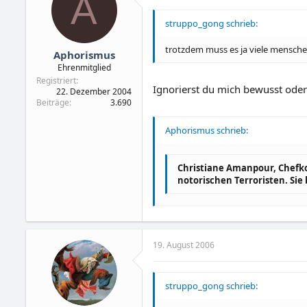
A
struppo_gong schrieb:
trotzdem muss es ja viele mensche
Aphorismus
Ehrenmitglied
Registriert
Ignorierst du mich bewusst ode
22. Dezember 2004
Beiträge
3.690
Aphorismus schrieb:
Christiane Amanpour, Chefko
notorischen Terroristen. Si
19. August 2006
struppo_gong schrieb: