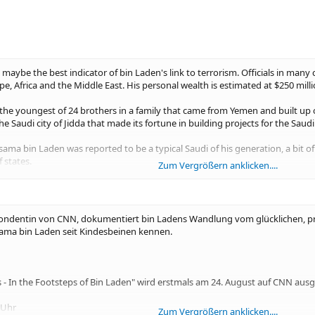
 maybe the best indicator of bin Laden's link to terrorism. Officials in many
e, Africa and the Middle East. His personal wealth is estimated at $250 mill
the youngest of 24 brothers in a family that came from Yemen and built up 
 Saudi city of Jidda that made its fortune in building projects for the Saudi 
ma bin Laden was reported to be a typical Saudi of his generation, a bit of
 states.
Zum Vergrößern anklicken....
Soviet Union in 1979 changed bin Laden's life. Like many young Islamists, he
.
ndentin von CNN, dokumentiert bin Ladens Wandlung vom glücklichen, privi
ining from the CIA, which was backing the Afghan holy warriors – the mujah
sama bin Laden seit Kindesbeinen kennen.
- In the Footsteps of Bin Laden" wird erstmals am 24. August auf CNN ausg
 Uhr
Zum Vergrößern anklicken....