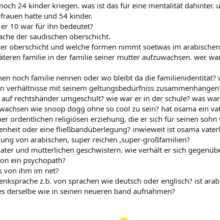
noch 24 kinder kriegen. was ist das für eine mentalität dahinter
frauen hatte und 54 kinder.
 er 10 war für ihn bedeutet?
sache der saudischen oberschicht.
ieser oberschicht und welche formen nimmt soetwas im arabische
iäteren familie in der familie seiner mutter aufzuwachsen. wer wa
n noch familie nennen oder wo bleibt da die familienidentität? 
ären verhältnisse mit seinem geltungsbedürfniss zusammenhängen
 auf rechtshänder umgeschult? wie war er in der schule? was war 
wachsen wie snoop dogg ohne so cool zu sein? hat osama ein vat
ner ordentlichen religiösen erziehung, die er sich für seinen soh
nheit oder eine fließbandüberlegung? inwieweit ist osama vate
llung von arabischen, super reichen ,super-großfamilien?
fvater und mütterlichen geschwistern. wie verhält er sich gegenüb
hon ein psychopath?
os von ihm im net?
enksprache z.b. von sprachen wie deutsch oder englisch? ist ara
t es derselbe wie in seinen neueren band aufnahmen?