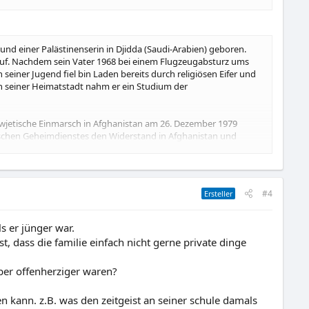
d einer Palästinenserin in Djidda (Saudi-Arabien) geboren.
auf. Nachdem sein Vater 1968 bei einem Flugzeugabsturz ums
iner Jugend fiel bin Laden bereits durch religiösen Eifer und
In seiner Heimatstadt nahm er ein Studium der
wjetische Einmarsch in Afghanistan am 26. Dezember 1979
abischen Geheimdienstes den Widerstand in Afghanistan und
ezialist für Festungen und Tunnelsysteme bewährte.
#4
Ersteller
 er jünger war.
t, dass die familie einfach nicht gerne private dinge
ber offenherziger waren?
n kann. z.B. was den zeitgeist an seiner schule damals