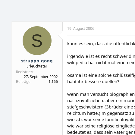
19. August 2006
S
kann es sein, dass die öffentlic
irgendwie ist es recht schwer di
struppo_gong
wikipedia hat nicht mal einen ein
Erleuchteter
Registriert
osama ist eine solche schlüsselfi
27. September 2002
habt ihr bessere quellen?
Beiträge
1.166
wenn man versucht biographien 
nachzuvollziehen. aber ein mann 
stiefgeschwistern (3brüder eine
reichtum hatte.(im gegensatz zu
wie z.b. war seine familienloyal
wie war seine religiöse eingliede
bedeutet es, dass sein vater ge