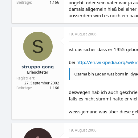
angeht. oder sein vater war ja a
Beiträge
1.166
damals allgemein hieß bei einer s
ausserdem wird es noch ein paar
19. August 2006
S
ist das sicher dass er 1955 geb
bei
http://en.wikipedia.org/wik
struppo_gong
Erleuchteter
Osama bin Laden was born in Riyadh,
Registriert
27. September 2002
Beiträge
1.166
deswegen hab ich auch geschriebe
falls es nicht stimmt hatte er vie
weiss jemand was über diese ge
19. August 2006