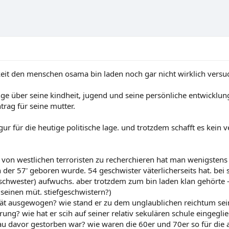
hkeit den menschen osama bin laden noch gar nicht wirklich versu
nge über seine kindheit, jugend und seine persönliche entwicklun
trag für seine mutter.
gur für die heutige politische lage. und trotzdem schafft es kein v
von westlichen terroristen zu recherchieren hat man wenigsten
der 57' geboren wurde. 54 geschwister väterlicherseits hat. bei 
 schwester) aufwuchs. aber trotzdem zum bin laden klan gehörte
 seinen müt. stiefgeschwistern?)
ität ausgewogen? wie stand er zu dem unglaublichen reichtum sein
rung? wie hat er scih auf seiner relativ sekulären schule eingeglie
nau davor gestorben war? wie waren die 60er und 70er so für die 