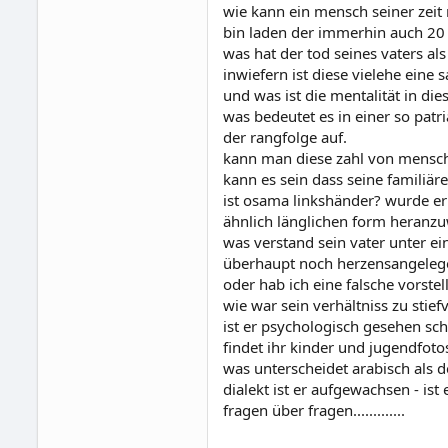
wie kann ein mensch seiner zeit 
bin laden der immerhin auch 20 
was hat der tod seines vaters als
inwiefern ist diese vielehe eine 
und was ist die mentalität in d
was bedeutet es in einer so patr
der rangfolge auf.
kann man diese zahl von mensche
kann es sein dass seine famili
ist osama linkshänder? wurde er
ähnlich länglichen form heranzu
was verstand sein vater unter ei
überhaupt noch herzensangelege
oder hab ich eine falsche vorste
wie war sein verhältniss zu stie
ist er psychologisch gesehen sc
findet ihr kinder und jugendfot
was unterscheidet arabisch als d
dialekt ist er aufgewachsen - is
fragen über fragen.............