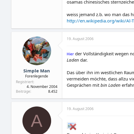
osamas chinesisches sternzeiche
weiss jemand z.b. wo man das hi
http://en.wikipedia.org/wiki/Al
19. August 2006
der Vollständigkeit wegen no
Hier
Laden
dar.
Simple Man
Das über ihn im westlichen Raum 
Forenlegende
vermeiden möchte, dass allzu vie
Registriert
Gesprächen mit
bin Laden
erfahr
4. November 2004
Beiträge
8.452
19. August 2006
A