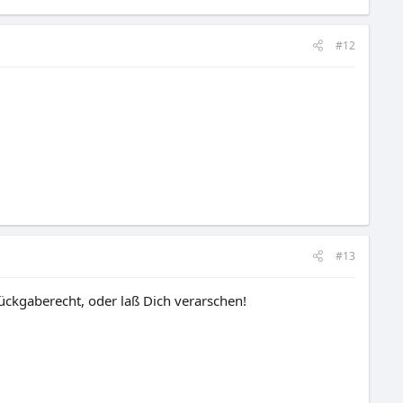
#12
#13
ückgaberecht, oder laß Dich verarschen!