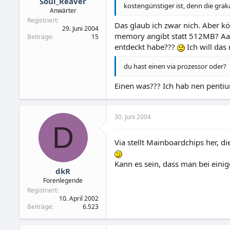
Soul_Reaver
kostengünstiger ist, denn die grak
Anwärter
Registriert
Das glaub ich zwar nich. Aber k
29. Juni 2004
memory angibt statt 512MB? Aaaa
Beiträge
15
entdeckt habe???
Ich will das
du hast einen via prozessor oder?
Einen was??? Ich hab nen pentium
30. Juni 2004
D
Via stellt Mainboardchips her, d
Kann es sein, dass man bei eini
dkR
Forenlegende
Registriert
10. April 2002
Beiträge
6.523