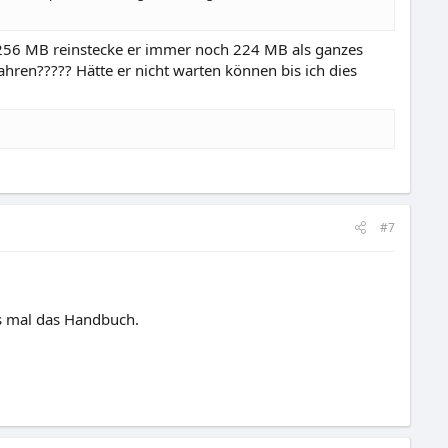
je 256 MB reinstecke er immer noch 224 MB als ganzes
ren????? Hätte er nicht warten können bis ich dies
#7
es mal das Handbuch.