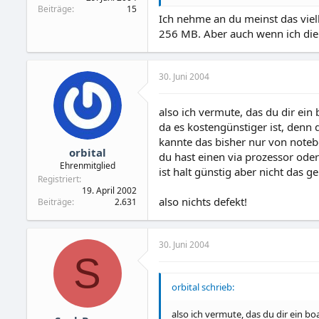
Beiträge
15
Ich nehme an du meinst das viell
256 MB. Aber auch wenn ich die 
30. Juni 2004
also ich vermute, das du dir ein
da es kostengünstiger ist, denn 
kannte das bisher nur von noteb
orbital
du hast einen via prozessor oder
Ehrenmitglied
ist halt günstig aber nicht das ge
Registriert
19. April 2002
also nichts defekt!
Beiträge
2.631
30. Juni 2004
S
orbital schrieb:
also ich vermute, das du dir ein b