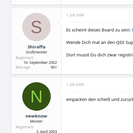
1. Juli 2004
S
Es scheint dieses Board zu sein:
Wende Dich mal an den QDI Sup
Shiraffa
Großmeister
Dort musst Du dich zwar registrie
Registriert
16. September 2002
Beiträge
961
1. Juli 2004
N
einpacken den scheiß und zurück
newknow
Meister
Registriert
3. April 2003