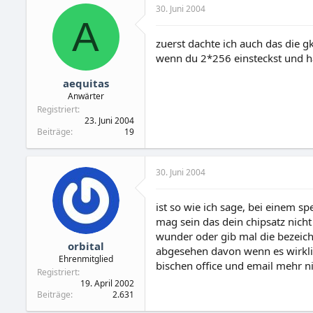
30. Juni 2004
A
zuerst dachte ich auch das die g
wenn du 2*256 einsteckst und ha
aequitas
Anwärter
Registriert
23. Juni 2004
Beiträge
19
30. Juni 2004
ist so wie ich sage, bei einem spe
mag sein das dein chipsatz nich
wunder oder gib mal die bezeic
orbital
abgesehen davon wenn es wirklich 
Ehrenmitglied
bischen office und email mehr ni
Registriert
19. April 2002
Beiträge
2.631