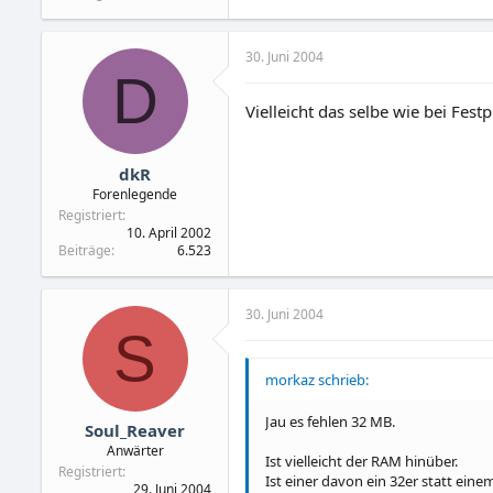
30. Juni 2004
D
Vielleicht das selbe wie bei Fe
dkR
Forenlegende
Registriert
10. April 2002
Beiträge
6.523
30. Juni 2004
S
morkaz schrieb:
Jau es fehlen 32 MB.
Soul_Reaver
Anwärter
Ist vielleicht der RAM hinüber.
Registriert
Ist einer davon ein 32er statt ein
29. Juni 2004