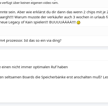
a verfügt über keinen eigenen video ram.
önnte sein. Aber wie erklärst du dir dann das wenn 2 chips mit 
rgh!!!! Warum musste der verkäufer auch 3 wochen in urlaub fah
 neue Legacy of Kain spielen!!! BUUUUÄÄÄÄ!!!!
4 prozessor. Ist das so ein via ding?
ie einen nicht immer optimalen Ruf haben
gen seltsamen Boards die Speicherbänke erst anschalten muß? L