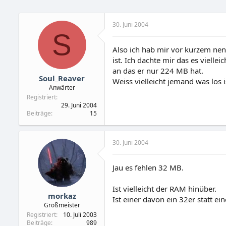
30. Juni 2004
S
Also ich hab mir vor kurzem ne
ist. Ich dachte mir das es vielle
an das er nur 224 MB hat.
Soul_Reaver
Weiss vielleicht jemand was los i
Anwärter
Registriert
29. Juni 2004
Beiträge
15
30. Juni 2004
Jau es fehlen 32 MB.
Ist vielleicht der RAM hinüber.
morkaz
Ist einer davon ein 32er statt 
Großmeister
Registriert
10. Juli 2003
Beiträge
989