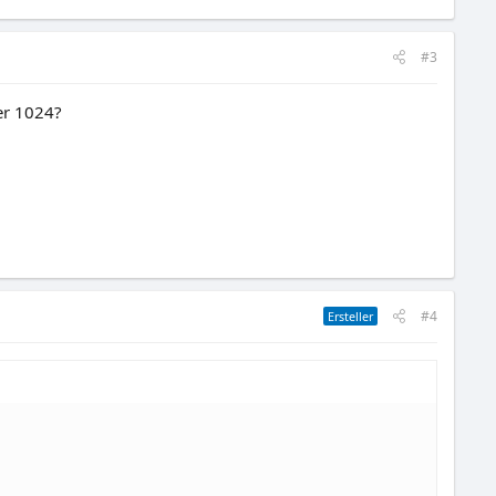
#3
er 1024?
#4
Ersteller