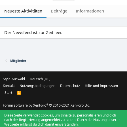
Neueste Aktivitäten
Beiträge
Informationen
Der Newsfeed ist zur Zeit leer.
Mitglieder
Style-Auswahl
Deutsch [Du]
Kontakt
Nutzungsbedingungen
Datenschutz
Hilfe und Impressum
Start
R
S
S
®
Forum software by XenForo
© 2010-2021 XenForo Ltd.
Diese Seite verwendet Cookies, um Inhalte zu personalisieren und dich
nach der Registrierung angemeldet zu halten. Durch die Nutzung unserer
Webseite erklärst du dich damit einverstanden.