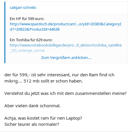
caligari schrieb:
Ein HP für 599 euro:
http://www.spardoch.de/productcart/...oryId=20383&CategoryI
d1=20822&ProductId=44638
Ein Toshiba für 629 euro:
http://www.notebooksbilliger.de/pro...0_aktion/toshiba_satellite
_l20_solange_vorrat
Zum Vergrößern anklicken....
Ich hatte mal einen Toshiba: Sound und Display waren gut.
der für 599,- ist sehr interessant, nur den Ram find ich
mikrig.... 512 mb sollt er schon haben.
Verstehst du jetzt was ich mit dem zusammenstellen meine?
Aber vielen dank schonmal.
Achja, was kostet ram für nen Laptop?
Sicher teurer als normaler?