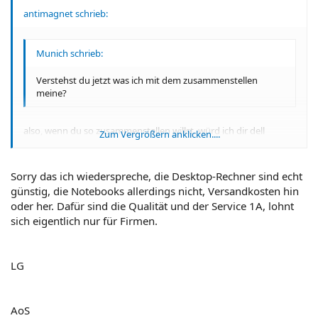
antimagnet schrieb:
Munich schrieb:
Verstehst du jetzt was ich mit dem zusammenstellen
meine?
also, wenn du so zusammenstellen willst, würd ich dir dell
Zum Vergrößern anklicken....
empfehlen. lass dich halt nicht von den hohen versandgebühren
abschrecken, dafür sind die rechner billiger. woanders werden
die versandkosten einfach auf den rechnerpreis aufgeschlagen,
Zum Vergrößern anklicken....
Sorry das ich wiederspreche, die Desktop-Rechner sind echt
da kriegst dus nur nicht mit...
günstig, die Notebooks allerdings nicht, Versandkosten hin
oder her. Dafür sind die Qualität und der Service 1A, lohnt
sich eigentlich nur für Firmen.
LG
AoS