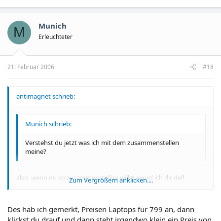
Munich
M
Erleuchteter
21. Februar 2006
#18
antimagnet schrieb:
Munich schrieb:
Verstehst du jetzt was ich mit dem zusammenstellen
meine?
also, wenn du so zusammenstellen willst, würd ich dir dell
Zum Vergrößern anklicken....
empfehlen. lass dich halt nicht von den hohen versandgebühren
abschrecken, dafür sind die rechner billiger. woanders werden
die versandkosten einfach auf den rechnerpreis aufgeschlagen,
Zum Vergrößern anklicken....
Des hab ich gemerkt, Preisen Laptops für 799 an, dann
da kriegst dus nur nicht mit...
klickst du drauf und dann steht irgendwo klein ein Preis von