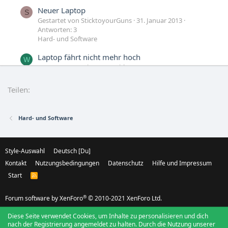
Neuer Laptop
S
Gestartet von SticktoyourGuns
31. Januar 2013
Antworten: 3
Hard- und Software
Laptop fährt nicht mehr hoch
W
Gestartet von Winston_Smith
6. Januar 2010
Antworten: 6
Hard- und Software
Teilen:
Laptop bootet nicht mit Akku
D
Gestartet von dkR
15. Juni 2005
Antworten: 1
Hard- und Software
Hard- und Software
Style-Auswahl
Deutsch [Du]
Kontakt
Nutzungsbedingungen
Datenschutz
Hilfe und Impressum
Start
R
S
S
®
Forum software by XenForo
© 2010-2021 XenForo Ltd.
Diese Seite verwendet Cookies, um Inhalte zu personalisieren und dich
nach der Registrierung angemeldet zu halten. Durch die Nutzung unserer