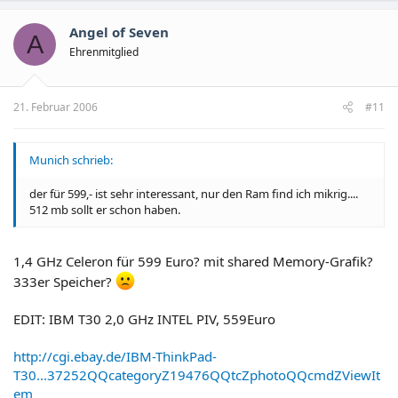
Angel of Seven
A
Ehrenmitglied
21. Februar 2006
#11
Munich schrieb:
der für 599,- ist sehr interessant, nur den Ram find ich mikrig....
512 mb sollt er schon haben.
1,4 GHz Celeron für 599 Euro? mit shared Memory-Grafik?
333er Speicher?
EDIT: IBM T30 2,0 GHz INTEL PIV, 559Euro
http://cgi.ebay.de/IBM-ThinkPad-
T30...37252QQcategoryZ19476QQtcZphotoQQcmdZViewIt
em