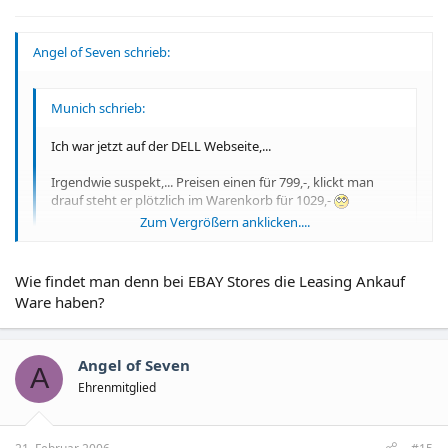
Angel of Seven schrieb:
Munich schrieb:
Ich war jetzt auf der DELL Webseite,...
Irgendwie suspekt,... Preisen einen für 799,-, klickt man
drauf steht er plötzlich im Warenkorb für 1029,-
Zum Vergrößern anklicken....
Ausserdem kann man die nicht in den maßen
zusammenstellen wie ich es mir wünsche.
Zum Vergrößern anklicken....
Wie findet man denn bei EBAY Stores die Leasing Ankauf
Ware haben?
Geh bei EBay auf Sofort-Kauf und suche Firmen die zb. Leasing-
Ware aufgekauft haben. zb:
http://stores.ebay.de/HEdCom-Technik
Angel of Seven
A
Ehrenmitglied