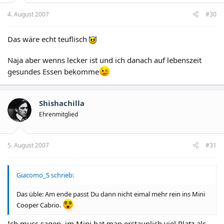
4. August 2007
#30
Das wäre echt teuflisch
Naja aber wenns lecker ist und ich danach auf lebenszeit
gesundes Essen bekomme
Shishachilla
Ehrenmitglied
5. August 2007
#31
Giacomo_S schrieb:
Das üble: Am ende passt Du dann nicht eimal mehr rein ins Mini
Cooper Cabrio.
Ich muss sagen, im Mini hat man erstaunlich viel Platz als