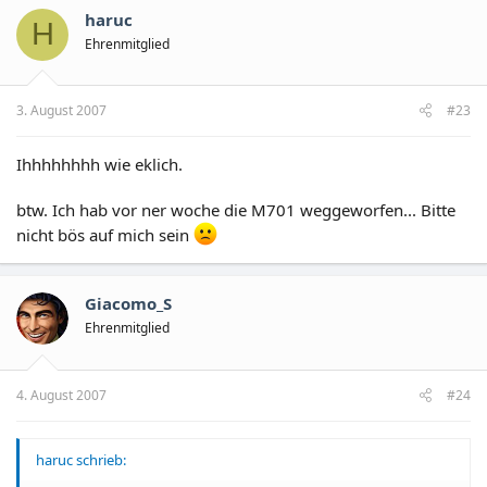
haruc
H
Ehrenmitglied
3. August 2007
#23
Ihhhhhhhh wie eklich.
btw. Ich hab vor ner woche die M701 weggeworfen... Bitte
nicht bös auf mich sein
Giacomo_S
Ehrenmitglied
4. August 2007
#24
haruc schrieb: