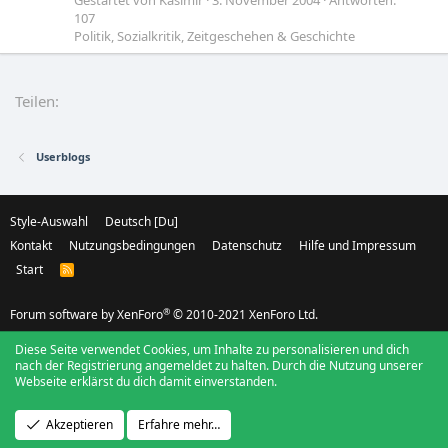
107
Politik, Sozialkritik, Zeitgeschehen & Geschichte
Haben die Geheimgesellschaften bereits
T
gewonnen?
Teilen:
Gestartet von The_Searcher
26. Juli 2004
Antworten:
16
Lobbygruppen und geheime Seilschaften
Userblogs
Style-Auswahl
Deutsch [Du]
Kontakt
Nutzungsbedingungen
Datenschutz
Hilfe und Impressum
Start
R
S
S
®
Forum software by XenForo
© 2010-2021 XenForo Ltd.
Diese Seite verwendet Cookies, um Inhalte zu personalisieren und dich
nach der Registrierung angemeldet zu halten. Durch die Nutzung unserer
Webseite erklärst du dich damit einverstanden.
Akzeptieren
Erfahre mehr…