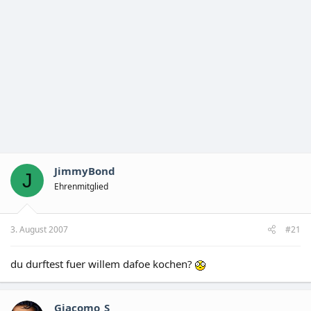
JimmyBond
J
Ehrenmitglied
3. August 2007
#21
du durftest fuer willem dafoe kochen?
Giacomo_S