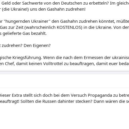
Geld oder Sachwerte von den Deutschen zu erbetteln? Im gleic
r (die Ukraine!) uns den Gashahn zudrehen!
or ihr "hungernden Ukrainer" den Gashahn zudrehen könntet, müß
 Gas zur Zeit (wahrscheinlich KOSTENLOS) in die Ukraine. Von 
 gelieferte Gas bezahlt.
R zudrehen? Den Eigenen?
ogische Kriegsführung. Wenn die nach dem Ermessen der ukrainis
inen Chef, damit keinen Volltrottel zu beauftragen, damit euer be
Dieser Extra stellt sich doch bei dem Versuch Propaganda zu bet
 beauftragt! Sollten die Russen dahinter stecken? Dann wären die