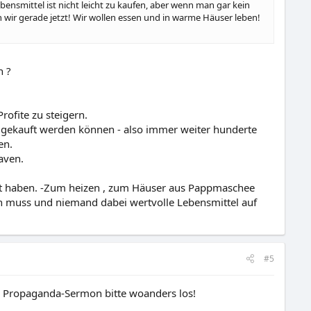
ensmittel ist nicht leicht zu kaufen, aber wenn man gar kein
 wir gerade jetzt! Wir wollen essen und in warme Häuser leben!
n ?
rofite zu steigern.
s gekauft werden können - also immer weiter hunderte
en.
aven.
elt haben. -Zum heizen , zum Häuser aus Pappmaschee
n muss und niemand dabei wertvolle Lebensmittel auf
#5
en Propaganda-Sermon bitte woanders los!