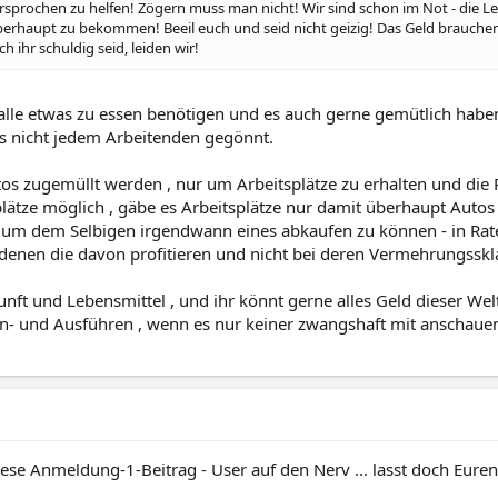
sprochen zu helfen! Zögern muss man nicht! Wir sind schon im Not - die Leb
überhaupt zu bekommen! Beeil euch und seid nicht geizig! Das Geld brauchen
 ihr schuldig seid, leiden wir!
 alle etwas zu essen benötigen und es auch gerne gemütlich habe
ies nicht jedem Arbeitenden gegönnt.
os zugemüllt werden , nur um Arbeitsplätze zu erhalten und die P
lätze möglich , gäbe es Arbeitsplätze nur damit überhaupt Auto
 um dem Selbigen irgendwann eines abkaufen zu können - in Rat
i denen die davon profitieren und nicht bei deren Vermehrungsskl
nft und Lebensmittel , und ihr könnt gerne alles Geld dieser W
in- und Ausführen , wenn es nur keiner zwangshaft mit anschaue
iese Anmeldung-1-Beitrag - User auf den Nerv ... lasst doch Eur