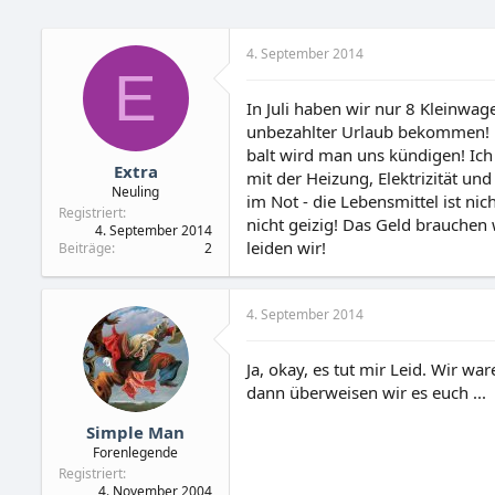
4. September 2014
E
In Juli haben wir nur 8 Kleinwa
unbezahlter Urlaub bekommen! D
balt wird man uns kündigen! Ich
Extra
mit der Heizung, Elektrizität u
Neuling
im Not - die Lebensmittel ist ni
Registriert
nicht geizig! Das Geld brauchen 
4. September 2014
leiden wir!
Beiträge
2
4. September 2014
Ja, okay, es tut mir Leid. Wir 
dann überweisen wir es euch ...
Simple Man
Forenlegende
Registriert
4. November 2004