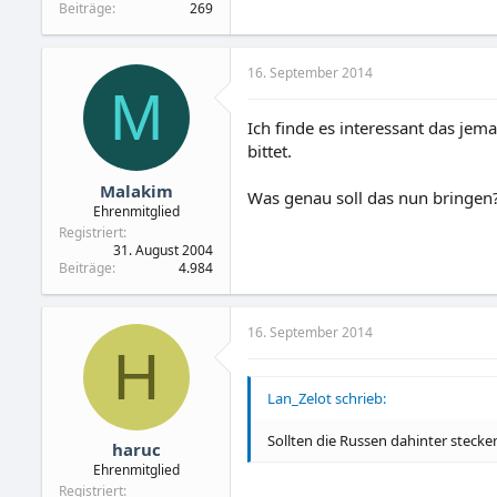
Beiträge
269
16. September 2014
M
Ich finde es interessant das j
bittet.
Malakim
Was genau soll das nun bringen
Ehrenmitglied
Registriert
31. August 2004
Beiträge
4.984
16. September 2014
H
Lan_Zelot schrieb:
Sollten die Russen dahinter steck
haruc
Ehrenmitglied
Registriert