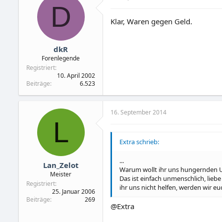
D
Klar, Waren gegen Geld.
dkR
Forenlegende
Registriert
10. April 2002
Beiträge
6.523
16. September 2014
L
Extra schrieb:
...
Lan_Zelot
Warum wollt ihr uns hungernden Ukr
Meister
Das ist einfach unmenschlich, lie
Registriert
ihr uns nicht helfen, werden wir e
25. Januar 2006
Beiträge
269
@Extra