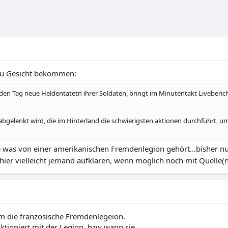
zu Gesicht bekommen:
eden Tag neue Heldentatetn ihrer Soldaten, bringt im Minutentakt Liveberi
bgelenkt wird, die im Hinterland die schwierigsten aktionen durchführt, 
as von einer amerikanischen Fremdenlegion gehört...bisher nur
hier vielleicht jemand aufklären, wenn möglich noch mit Quelle(n
um die französische Fremdenlegeion.
ktioniert mit der Legion, bzw wann sie