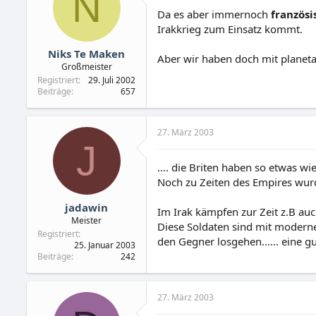
N
Da es aber immernoch
französi
Irakkrieg zum Einsatz kommt.
Niks Te Maken
Aber wir haben doch mit planetar
Großmeister
Registriert
29. Juli 2002
Beiträge
657
27. März 2003
J
.... die Briten haben so etwas w
Noch zu Zeiten des Empires wurd
jadawin
Im Irak kämpfen zur Zeit z.B auc
Meister
Diese Soldaten sind mit moderne
Registriert
den Gegner losgehen...... eine gut
25. Januar 2003
Beiträge
242
27. März 2003