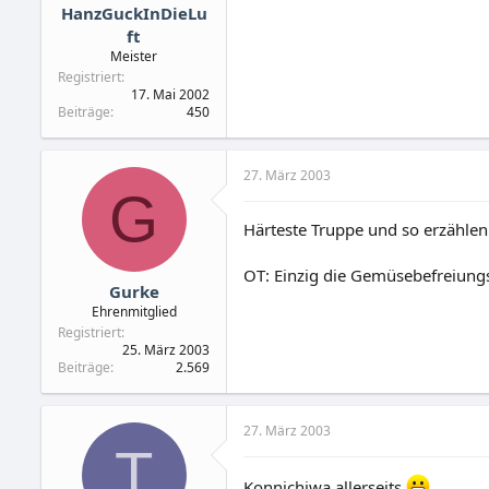
HanzGuckInDieLu
ft
Meister
Registriert
17. Mai 2002
Beiträge
450
27. März 2003
G
Härteste Truppe und so erzählen 
OT: Einzig die Gemüsebefreiung
Gurke
Ehrenmitglied
Registriert
25. März 2003
Beiträge
2.569
27. März 2003
T
Konnichiwa allerseits