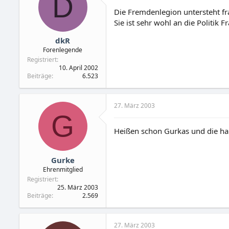
D
Die Fremdenlegion untersteht fra
Sie ist sehr wohl an die Politik 
dkR
Forenlegende
Registriert
10. April 2002
Beiträge
6.523
27. März 2003
G
Heißen schon Gurkas und die ha
Gurke
Ehrenmitglied
Registriert
25. März 2003
Beiträge
2.569
27. März 2003