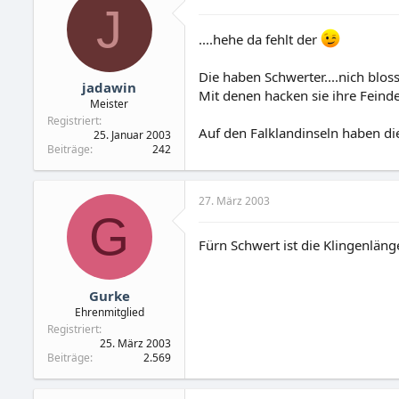
J
....hehe da fehlt der
Die haben Schwerter....nich blos
jadawin
Mit denen hacken sie ihre Feinde
Meister
Registriert
Auf den Falklandinseln haben d
25. Januar 2003
Beiträge
242
27. März 2003
G
Fürn Schwert ist die Klingenläng
Gurke
Ehrenmitglied
Registriert
25. März 2003
Beiträge
2.569