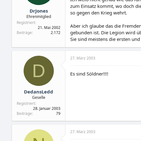
zum Einsatz kommt, wo doch die
DrJones
so gegen den Krieg wehrt.
Ehrenmitglied
Registriert
Aber ich glaube das die Fremdenl
21. Mai 2002
gebunden ist. Die Legion wird üb
Beiträge
2.172
Sie sind meistens die ersten und
27. März 2003
D
Es sind Söldner!!!!
DedansLedd
Geselle
Registriert
28. Januar 2003
Beiträge
79
27. März 2003