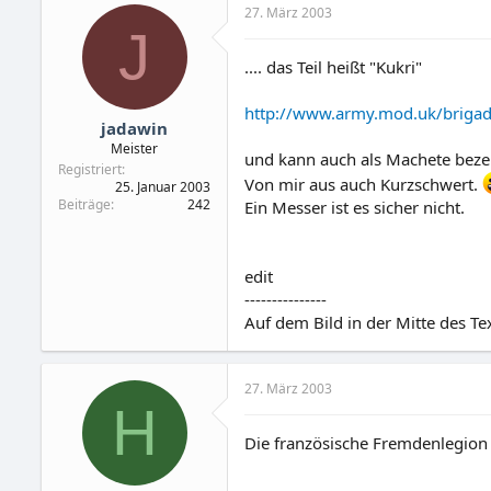
27. März 2003
J
.... das Teil heißt "Kukri"
http://www.army.mod.uk/brigade
jadawin
Meister
und kann auch als Machete bezei
Registriert
Von mir aus auch Kurzschwert.
25. Januar 2003
Beiträge
242
Ein Messer ist es sicher nicht.
edit
---------------
Auf dem Bild in der Mitte des Te
27. März 2003
H
Die französische Fremdenlegion m