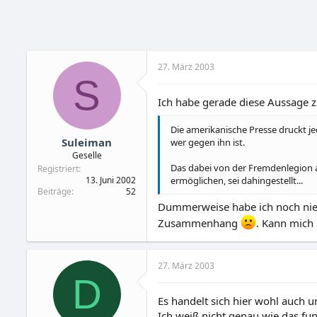
27. März 2003
S
Ich habe gerade diese Aussage 
Die amerikanische Presse druckt j
Suleiman
wer gegen ihn ist.
Geselle
Das dabei von der Fremdenlegion a
Registriert
13. Juni 2002
ermöglichen, sei dahingestellt...
Beiträge
52
Dummerweise habe ich noch nie w
Zusammenhang
. Kann mich 
27. März 2003
D
Es handelt sich hier wohl auch 
Ich weiß nicht genau wie das fun