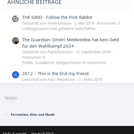
ÄHNLICHE BEITRÄGE
THE GRID - Follow the Pink Rabbit
Gestartet von innerdatasun
3. Mai 2019
Antworten: 3
Lobbygruppen und geheime Seilschaften
The Guardian: Dmitri Medwedew hat kein Geld
für den Wahlkampf 2024
Gestartet von PatSchumann
12. September 2018
Antworten: 0
Politik, Sozialkritik, Zeitgeschehen & Geschichte
2012 – This is the End my friend
A
Gestartet von Ask1 Redaktion
11. März 2018
Antworten: 1
Ask1 Redaktion / Archiv
Teilen:
The Conspiracy Art of Mark Lombardi
A
Gestartet von Ask1 Redaktion
11. März 2018
Antworten: 0
Fernsehen, Kino und Musik
Ask1 Redaktion / Archiv
Style-Auswahl
Deutsch [Du]