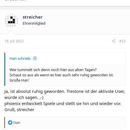
streicher
Ehrenmitglied
18. Juli 2022
#22
Han schrieb:
Wer tummelt sich denn noch hier aus alten Tagen?
Schaut so aus als wenn es hier auch sehr ruhig geworden ist.
Grüße Han`
Ja, ist absolut ruhig geworden. Trestone ist der aktivste User,
würde ich sagen. ,-)
phoenix entwickelt Spiele und stellt sie hin und wieder vor.
Gruß, streicher
R
Han
e