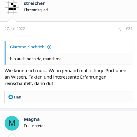
t
streicher
i
o
Ehrenmitglied
n
e
n
27. Juli 2022
#24
:
Giacomo_S schrieb:
bin auch noch da, manchmal.
Wie konnte ich nur... Wenn jemand mal richtige Portionen
an Wissen, Fakten und interessante Erfahrungen
reinschaufelt, dann du!
R
Han
e
a
k
t
Magna
M
i
o
Erleuchteter
n
e