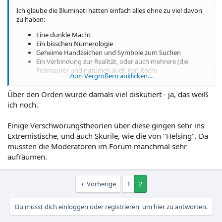
Ich glaube die Illuminati hatten einfach alles ohne zu viel davon
zu haben:
Eine dunkle Macht
Ein bisschen Numerologie
Geheime Handzeichen und Symbole zum Suchen
Ein Verbindung zur Realität, oder auch mehrere (die
Freimaurer und natürlich auch Karl Koch)
Zum Vergrößern anklicken....
Wobei ich immer bei den Skeptikern war, aber das Gesamtpaket
Über den Orden wurde damals viel diskutiert - ja, das weiß
ist schon schön rund und bietet sehr viel Raum, wenn man der
Sache folgen möchte.
ich noch.
Als ich gefragt wurde bin ich da natürlich nicht drauf gekommen
und hab mich um die Antwort gedrückt.
Einige Verschwörungstheorien über diese gingen sehr ins
Extremistische, und auch Skurile, wie die von "Helsing". Da
mussten die Moderatoren im Forum manchmal sehr
aufräumen.
Vorherige
1
2
Du musst dich einloggen oder registrieren, um hier zu antworten.