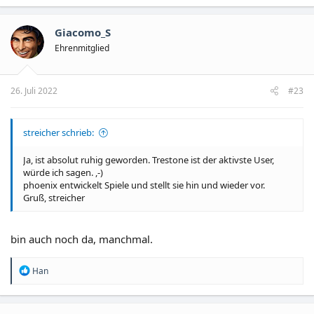
a
k
t
Giacomo_S
i
o
Ehrenmitglied
n
e
n
26. Juli 2022
#23
:
streicher schrieb:
Ja, ist absolut ruhig geworden. Trestone ist der aktivste User,
würde ich sagen. ,-)
phoenix entwickelt Spiele und stellt sie hin und wieder vor.
Gruß, streicher
bin auch noch da, manchmal.
R
Han
e
a
k