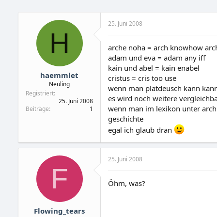
25. Juni 2008
H
arche noha = arch knowhow arch
adam und eva = adam any iff
kain und abel = kain enabel
haemmlet
cristus = cris too use
Neuling
wenn man platdeusch kann kann 
Registriert
es wird noch weitere vergleichb
25. Juni 2008
wenn man im lexikon unter arch 
Beiträge
1
geschichte
egal ich glaub dran
25. Juni 2008
F
Öhm, was?
Flowing_tears