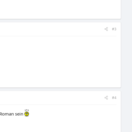
#3
#4
n Roman sein