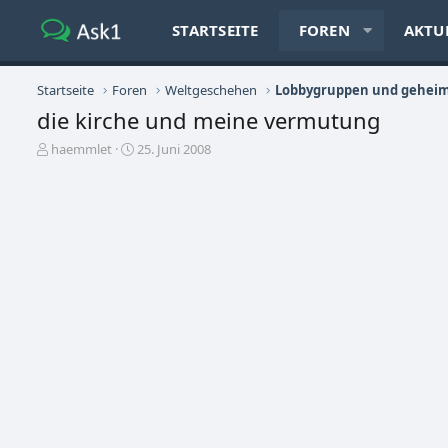
STARTSEITE
FOREN
AKTU
Startseite
Foren
Weltgeschehen
Lobbygruppen und geheim
die kirche und meine vermutung
E
E
haemmlet
25. Juni 2008
r
r
s
s
t
t
e
e
l
l
l
l
e
t
r
a
m