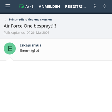
ANMELDEN
REGISTRIEREN
Printmedien/Mediendiskussion
Air Force One besprayt!!!
E
E
Eskapismus
26. Mai 2006
r
r
s
s
Eskapismus
t
t
E
e
e
Ehrenmitglied
l
l
l
l
e
t
r
a
m