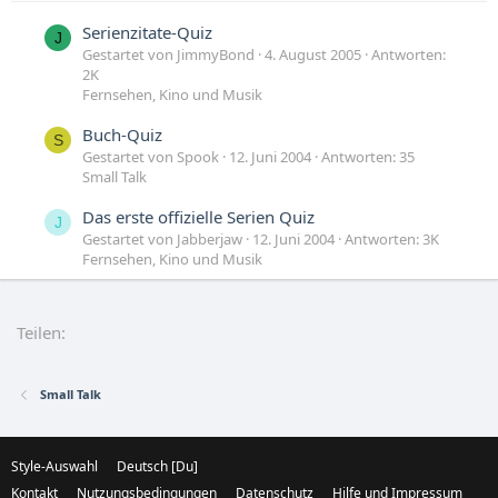
Serienzitate-Quiz
J
Gestartet von JimmyBond
4. August 2005
Antworten:
2K
Fernsehen, Kino und Musik
Buch-Quiz
S
Gestartet von Spook
12. Juni 2004
Antworten: 35
Small Talk
Das erste offizielle Serien Quiz
J
Gestartet von Jabberjaw
12. Juni 2004
Antworten: 3K
Fernsehen, Kino und Musik
Film-Quiz II - Die Rückkehr
L
Gestartet von Lydian
4. März 2004
Antworten: 5K
Teilen:
Fernsehen, Kino und Musik
Small Talk
Style-Auswahl
Deutsch [Du]
Kontakt
Nutzungsbedingungen
Datenschutz
Hilfe und Impressum