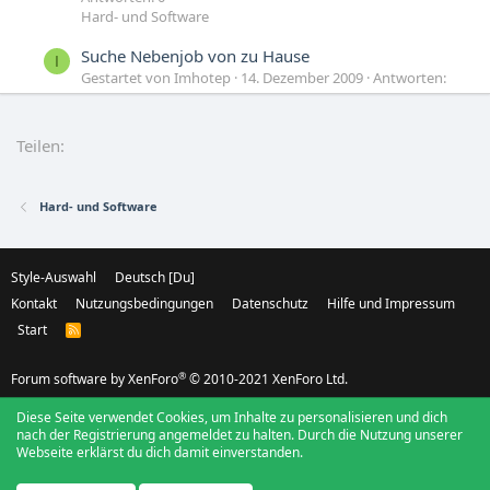
Hard- und Software
Suche Nebenjob von zu Hause
I
Gestartet von Imhotep
14. Dezember 2009
Antworten:
13
Small Talk
Teilen:
Suche Websites wo ich Mathe lernen kann
E
Gestartet von Eskapismus
15. September 2009
Antworten: 3
Hard- und Software
Ask1 - Hilfe in allen Lebenslagen
Style-Auswahl
Deutsch [Du]
Kontakt
Nutzungsbedingungen
Datenschutz
Hilfe und Impressum
Start
R
S
S
®
Forum software by XenForo
© 2010-2021 XenForo Ltd.
Diese Seite verwendet Cookies, um Inhalte zu personalisieren und dich
nach der Registrierung angemeldet zu halten. Durch die Nutzung unserer
Webseite erklärst du dich damit einverstanden.