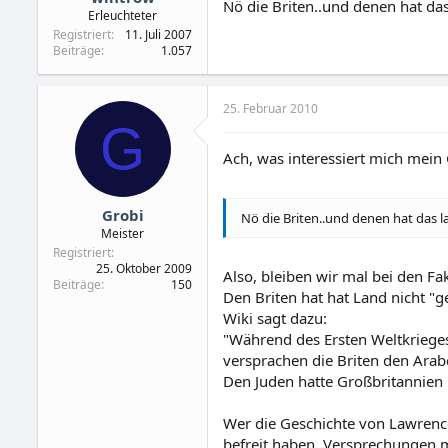
Nö die Briten..und denen hat das
Erleuchteter
Registriert
11. Juli 2007
Beiträge
1.057
25. Februar 2010
G
Ach, was interessiert mich mein
Grobi
Nö die Briten..und denen hat das l
Meister
Registriert
25. Oktober 2009
Also, bleiben wir mal bei den Fa
Beiträge
150
Den Briten hat hat Land nicht "
Wiki sagt dazu:
"Während des Ersten Weltkriege
versprachen die Briten den Arab
Den Juden hatte Großbritannien i
Wer die Geschichte von Lawrenc
befreit haben, Versprechungen ma