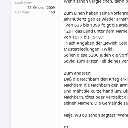
Wenn schon vergleichen, dann bit
Registriert
25. Oktober 2009
Beiträge
150
Zum Einen haben seine Vorfahren 
Jahrhuderts gab es wieder ernst
"Von 636 bis 1099 folgt die arab
1291 das Land unter dem Namen 
von 1517 bis 1918."
"Nach Angaben der „Jewish Coloni
Mustersiedlungen."(Wiki)
Sollen diese 5200 Juden die Vor
Soviel zum ersten Teil deines Ver
Zum anderen:
Daß die Nachbarn den Krieg erkl
Nachdem die Nachbarn den arme
und mäht sie kurzerhand um. Bis
Nachbarn, tötet oder Vertreibt d
seinen Namen. Die Gemeinde sagt 
Naja, wu du schon sagtest "Wenn 
ps