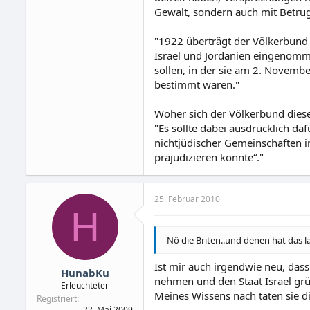
Gewalt, sondern auch mit Betru
"1922 überträgt der Völkerbund
Israel und Jordanien eingenomm
sollen, in der sie am 2. Novemb
bestimmt waren."
Woher sich der Völkerbund diese
"Es sollte dabei ausdrücklich da
nichtjüdischer Gemeinschaften in
präjudizieren könnte“."
25. Februar 2010
H
Nö die Briten..und denen hat das l
Ist mir auch irgendwie neu, dass
HunabKu
nehmen und den Staat Israel gr
Erleuchteter
Meines Wissens nach taten sie dies
Registriert
22. Mai 2009