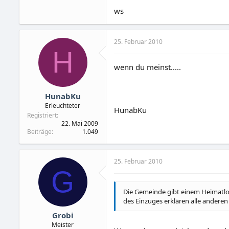
ws
25. Februar 2010
H
wenn du meinst.....
HunabKu
Erleuchteter
HunabKu
Registriert
22. Mai 2009
Beiträge
1.049
25. Februar 2010
G
Die Gemeinde gibt einem Heimatlos
des Einzuges erklären alle ander
Grobi
Meister