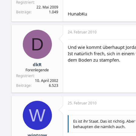
Registriert
22. Mai 2009
Beiträge
1.049
HunabKu
24. Februar 2010
D
Und wie kommt überhaupt Jordani
Ist natürlich frech, sich in ein
dem Boden zu stampfen.
dkR
Forenlegende
Registriert
10. April 2002
Beiträge
6.523
25. Februar 2010
W
Es ist ihr Staat. Das ist richtig. A
behaupten die nämlich auch.
wintrow