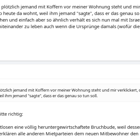
 plötzlich jemand mit Koffern vor meiner Wohnung steht und mir v
heute da wohnt, weil ihm jemand "sagte", dass er das genau so t
hen und einfach aber so ähnlich verhält es sich nun mal mit Israel
 miteinander zu leben auch wenn die Ursprünge damals (wofür die
plötzlich jemand mit Koffern vor meiner Wohnung steht und mir verklickert,
il ihm jemand "sagte", dass er das genau so tun soll.
te richtig:
osen eine völlig heruntergewirtschaftete Bruchbude, weil desse
 erklären alle anderen Mietparteien dem neuen Mitbewohner den 