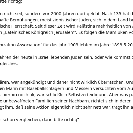
te richtig:
nicht seit, sondern vor 2000 Jahren dort gelebt. Nach 135 hat d
hafte Bemühungen, meist zionistischer Juden, sich in dem Land b
ische Herrschaft. Seit dieser Zeit wird Palästina mehrheitlich v
„Lateinisches Königreich Jerusalem“. Es folgen die Mamluken v
zation Association“ für das Jahr 1903 lebten im Jahre 1898 5.200
fahren der heute in Israel lebenden Juden sein, oder wie kommst
gleiches.
ären, war angekündigt und daher nicht wirklich überraschen. Un
n Mann mit Baseballschlägern und Messern versuchten vom Ausz
 hierhin noch ok, war schließlich Selbstverteidigung. Aber was 
ie unbewaffneten Famillien seiner Nachbarn, richtet sich in dere
ihm, daß seine Atkion eigentlich nicht sehr nett war, trägt ihn a
schon vergleichen, dann bitte richtig"