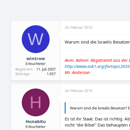
24. Februar 2010
W
Warum sind die Israelis Besatzer? 
wintrow
Anm. Admin: Abgetrennt aus der Di
Erleuchteter
http://www.ask1.org/fortopic2035
Registriert
11. Juli 2007
Mr. Anderson
Beiträge
1.057
24. Februar 2010
H
Warum sind die Isrealis Besatzer? Es 
Es ist ihr Staat. Das ist richtig
HunabKu
nicht "die Bibel" Das behaupten 
Erleuchteter