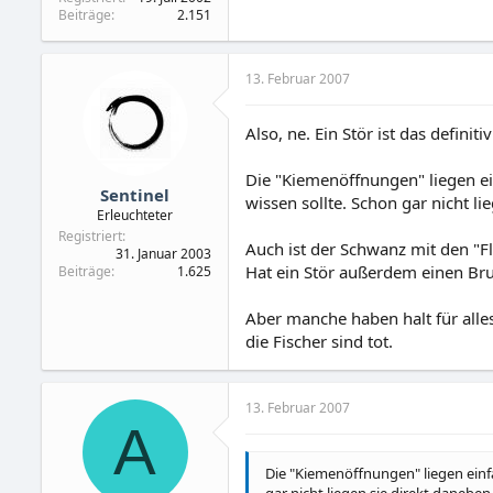
Beiträge
2.151
13. Februar 2007
Also, ne. Ein Stör ist das definitiv
Die "Kiemenöffnungen" liegen ein
Sentinel
wissen sollte. Schon gar nicht li
Erleuchteter
Registriert
Auch ist der Schwanz mit den "F
31. Januar 2003
Hat ein Stör außerdem einen Br
Beiträge
1.625
Aber manche haben halt für alles
die Fischer sind tot.
13. Februar 2007
A
Die "Kiemenöffnungen" liegen einfa
gar nicht liegen sie direkt daneben