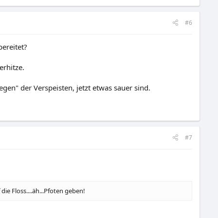
#6
ereitet?
rhitze.
gen" der Verspeisten, jetzt etwas sauer sind.
#7
ie Floss....äh...Pfoten geben!