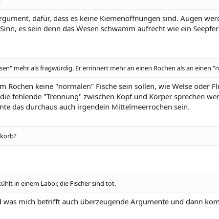
s Argument, dafür, dass es keine Kiemenöffnungen sind. Augen we
Sinn, es sein denn das Wesen schwamm aufrecht wie ein Seepfe
sen" mehr als fragwürdig. Er errinnert mehr an einen Rochen als an einen "
um Rochen keine "normalen" Fische sein sollen, wie Welse oder Flu
 die fehlende "Trennung" zwischen Kopf und Körper sprechen wen
önnte das durchaus auch irgendein Mittelmeerrochen sein.
tkorb?
kühlt in einem Labor, die Fischer sind tot.
und was mich betrifft auch überzeugende Argumente und dann komm