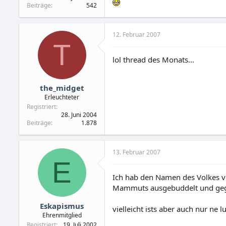
Beiträge
542
12. Februar 2007
T
lol thread des Monats...
the_midget
Erleuchteter
Registriert
28. Juni 2004
Beiträge
1.878
13. Februar 2007
E
Ich hab den Namen des Volkes ve
Mammuts ausgebuddelt und gege
Eskapismus
vielleicht ists aber auch nur ne l
Ehrenmitglied
Registriert
19. Juli 2002