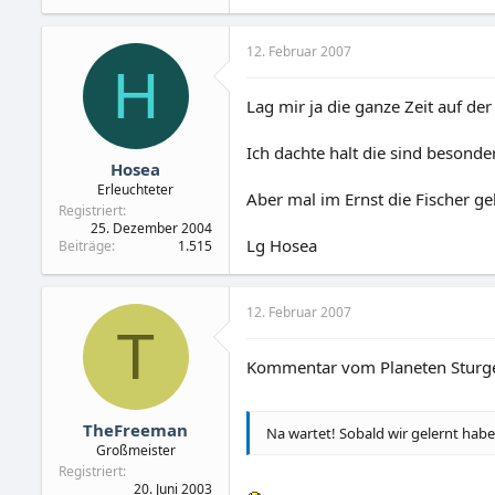
12. Februar 2007
H
Lag mir ja die ganze Zeit auf de
Ich dachte halt die sind besond
Hosea
Erleuchteter
Aber mal im Ernst die Fischer ge
Registriert
25. Dezember 2004
Lg Hosea
Beiträge
1.515
12. Februar 2007
T
Kommentar vom Planeten Sturg
TheFreeman
Na wartet! Sobald wir gelernt haben
Großmeister
Registriert
20. Juni 2003