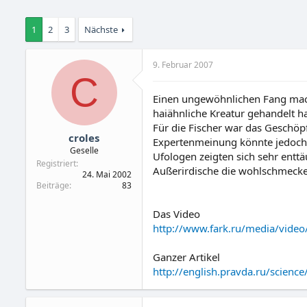
1
2
3
Nächste
9. Februar 2007
C
Einen ungewöhnlichen Fang mach
haiähnliche Kreatur gehandelt h
Für die Fischer war das Geschöp
croles
Expertenmeinung könnte jedoch 
Geselle
Ufologen zeigten sich sehr enttäu
Registriert
Außerirdische die wohlschmecke
24. Mai 2002
Beiträge
83
Das Video
http://www.fark.ru/media/video
Ganzer Artikel
http://english.pravda.ru/scien