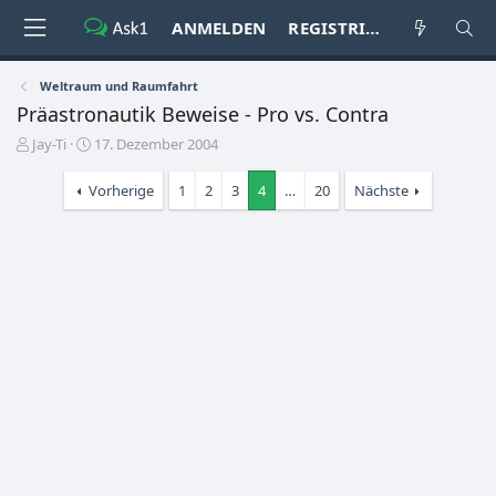
ANMELDEN
REGISTRIEREN
Weltraum und Raumfahrt
Präastronautik Beweise - Pro vs. Contra
E
E
Jay-Ti
17. Dezember 2004
r
r
s
s
Vorherige
1
2
3
4
…
20
Nächste
t
t
e
e
l
l
l
l
e
t
r
a
m