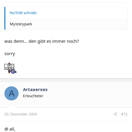
NoToM schrieb:
Mysterypark
was denn... den gibt es immer noch?
sorry
Artaxerxes
A
Erleuchteter
20. Dezember 2004
#72
@ all,