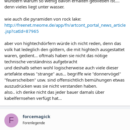
wundern warum so wenig davon erhalten geblieben ist....
denn vieles liegt unter wasser.
wie auch die pyramiden von rock lake:
http://freenet.meome.de/app/fn/artcont_portal_news_article
.jsp?catId=87965
aber von hightechdörfern würde ich nicht reden, denn das
volk hat ledeglich den göttern, die mit hightech ausgestattet
waren, gedient... oftmals haben sie nicht das nötige
technische verständniss aufgebracht
und deshalb sehen wohl logischerweise auch viele dieser
artefakte etwas "strange" aus... begriffe wie "donnervögel"
"feuerscheiben" usw. sind offensichtlich bemühungen etwas
auszudrücken was sie nicht verstanden haben.
also.. ich denke nicht das jeder bauer damals über
kabelfernsehen verfügt hat...
forcemagick
F
Forenlegende