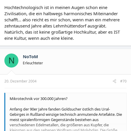
Hochtechnologisch ist in meinen Augen schon eine
Zivilisation, die ein halbwegs harmonisches Miteinander
schafft... also reicht es mir schon, wenn man ein mehrere
zehntausend Jahre altes Lehmhüttendorf ausgräbt.
Natürlich, das ist keine großartige Hochkultur, aber es IST
eine Kultur, wenn auch eine kleine.
NoToM
N
Erleuchteter
20. Dezember 2004
#70
Mikrotechnik vor 300.000 Jahren?
Anfang der 90er Jahre fanden Goldsucher östlich des Ural-
Gebirges in Rußland winzige technisch anmutende Artefakte. Die
meist spiralenförmigen Gegenstände bestehen aus
verschiedenen Edelmetallen, die größeren aus Kupfer, die
kleinsten aus den seltenen Wolfram und Molybdän. Die Größe