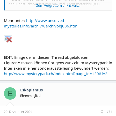
der Fundstücke variiert von maximal 3 Zentimeter bis 0,003
Zum Vergrößern anklicken....
Millimeter. Mit Analysen wurde die Russische Akademie der
Wissenschaften in Syktywkar (der Hauptstadt der vormaligen
Autonomen Sowjetrepublik Komi), ebenso die in Moskau und in
Mehr unter:
http://www.unsolved-
St. Petersburg betraut, sowie ein wissenschaftliches Institut im
mysteries.info/archiv/8archivobj006.htm
finnischen Helsinki. Die mikroskopisch kleinen Produkte lassen
an hypermoderne Steuerelemente denken, die in mikro-
miniaturisierten Apparaturen ihren Dienst versehen.
EDIT: Einige der in diesem Thread abgebildeten
Figuren/Statuen können übrigens zur Zeit im Mysterypark in
Interlaken in einer Sonderausstelleung bewundert werden:
http://www.mysterypark.ch/index.html?page_id=120&l=2
Eskapismus
E
Ehrenmitglied
20. Dezember 2004
#71