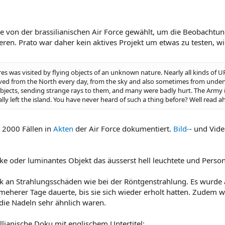
 von der brassilianischen Air Force gewählt, um die Beobachtu
eren. Prato war daher kein aktives Projekt um etwas zu testen, 
lares was visited by flying objects of an unknown nature. Nearly all kinds of
ved from the North every day, from the sky and also sometimes from underwa
bjects, sending strange rays to them, and many were badly hurt. The Army i
inally left the island. You have never heard of such a thing before? Well read 
 2000 Fällen in
Akten
der Air Force dokumentiert.
Bild-
- und Vide
 oder luminantes Objekt das äusserst hell leuchtete und Personen
rk an Strahlungsschäden wie bei der Röntgenstrahlung. Es wurde a
meherer Tage dauerte, bis sie sich wieder erholt hatten. Zudem 
die Nadeln sehr ähnlich waren.
lianische Doku mit englischem Untertitel: