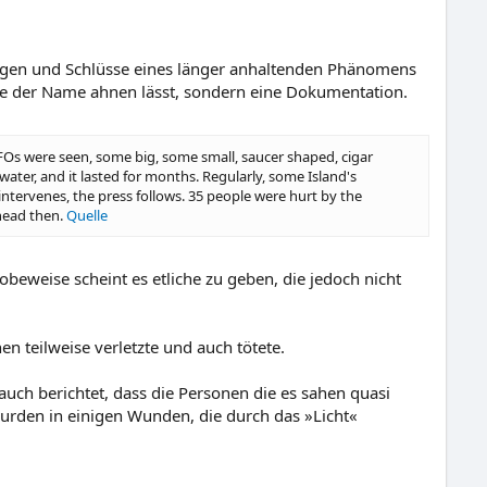
ngen und Schlüsse eines länger anhaltenden Phänomens
wie der Name ahnen lässt, sondern eine Dokumentation.
 UFOs were seen, some big, some small, saucer shaped, cigar
ter, and it lasted for months. Regularly, some Island's
ntervenes, the press follows. 35 people were hurt by the
ahead then.
Quelle
obeweise scheint es etliche zu geben, die jedoch nicht
 teilweise verletzte und auch tötete.
uch berichtet, dass die Personen die es sahen quasi
wurden in einigen Wunden, die durch das »Licht«