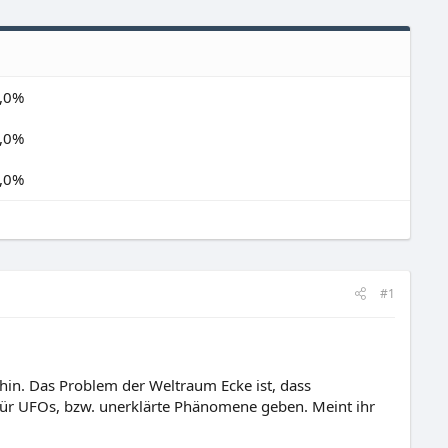
,0%
,0%
,0%
#1
 hin. Das Problem der Weltraum Ecke ist, dass
 für UFOs, bzw. unerklärte Phänomene geben. Meint ihr