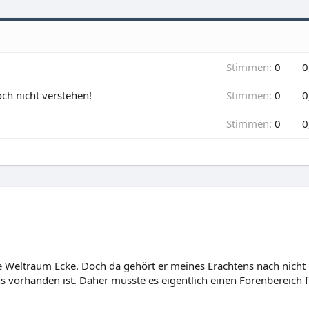
Stimmen:
0
0
ch nicht verstehen!
Stimmen:
0
0
Stimmen:
0
0
ie Weltraum Ecke. Doch da gehört er meines Erachtens nach nicht
ns vorhanden ist. Daher müsste es eigentlich einen Forenbereich