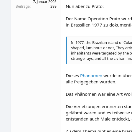
7. Januar 2005
Nun aber zu Prato:
Beiträge
399
Der Name Operation Prato wurde
in Brassilien 1977 zu dokumenti
In 1977, the Brazilian island of Co
shaped, luminous or not, They arri
inhabitants were targeted by the o
strange rays, and all the civilian f
Dieses
Phänomen
wurde in über
alle freigegeben wurden.
Das Phänomen war eine Art Wolke
Die Verletzungen erinnerten sta
gelähmt waren und es teilweise 
entstanden auch Male entdeckt, 
Zu dem Thema gibt es eine brasil