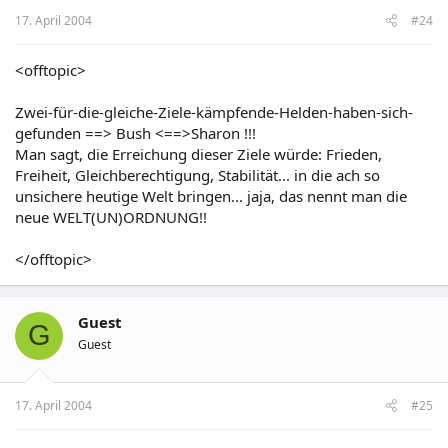
17. April 2004
#24
<offtopic>
Zwei-für-die-gleiche-Ziele-kämpfende-Helden-haben-sich-
gefunden ==> Bush <==>Sharon !!!
Man sagt, die Erreichung dieser Ziele würde: Frieden,
Freiheit, Gleichberechtigung, Stabilität... in die ach so
unsichere heutige Welt bringen... jaja, das nennt man die
neue WELT(UN)ORDNUNG!!
</offtopic>
Guest
G
Guest
17. April 2004
#25