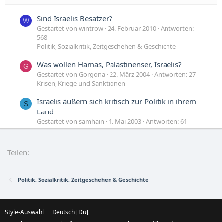
Sind Israelis Besatzer?
W
Gestartet von wintrow
24. Februar 2010
Antworten:
568
Politik, Sozialkritik, Zeitgeschehen & Geschichte
Was wollen Hamas, Palästinenser, Israelis?
G
Gestartet von Gorgona
22. März 2004
Antworten: 27
Krisen, Kriege und Sanktionen
Israelis äußern sich kritisch zur Politik in ihrem
S
Land
Gestartet von samhain
1. Mai 2003
Antworten: 61
Politik, Sozialkritik, Zeitgeschehen & Geschichte
naive fragen zu den israelis und dem judentum.
Q
Teilen:
Gestartet von QuadWord
4. August 2002
Antworten: 2
Religion und Glauben
Politik, Sozialkritik, Zeitgeschehen & Geschichte
Style-Auswahl
Deutsch [Du]