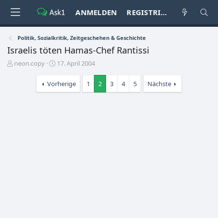
ANMELDEN
REGISTRIEREN
Politik, Sozialkritik, Zeitgeschehen & Geschichte
Israelis töten Hamas-Chef Rantissi
E
E
neon.copy
17. April 2004
r
r
s
s
Vorherige
1
2
3
4
5
Nächste
t
t
e
e
l
l
l
l
e
t
r
a
m