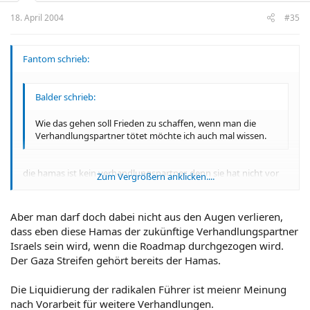
18. April 2004
#35
Fantom schrieb:
Balder schrieb:
Wie das gehen soll Frieden zu schaffen, wenn man die
Verhandlungspartner tötet möchte ich auch mal wissen.
die hamas ist kein verhandlungspartner, denn sie hat nicht vor
Zum Vergrößern anklicken....
mit israel zu verhandeln, ihr ziel ist die beseitigung israels.
Zum Vergrößern anklicken....
Aber man darf doch dabei nicht aus den Augen verlieren,
dass eben diese Hamas der zukünftige Verhandlungspartner
Israels sein wird, wenn die Roadmap durchgezogen wird.
Der Gaza Streifen gehört bereits der Hamas.
Die Liquidierung der radikalen Führer ist meienr Meinung
nach Vorarbeit für weitere Verhandlungen.