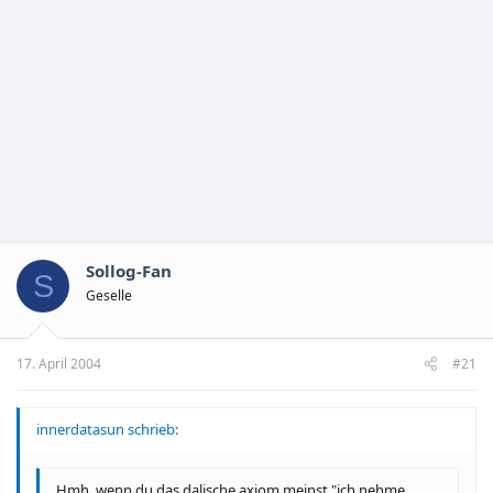
Sollog-Fan
S
Geselle
17. April 2004
#21
innerdatasun schrieb:
Hmh, wenn du das dalische axiom meinst "ich nehme