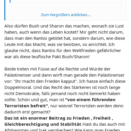
Zum Vergrößern anklicken....
Die Welt wurde von einem führenden Terroristen befreit . Das ist
Zum Vergrößern anklicken....
ein enormer Beitrag zu Frieden , Freiheit , Gleichberechtigung
Also dürfen Bush und Sharon das machen, wonach sie Lust
und Stabilität . (<< alles Werte aufi die Herr Rantiss gepfiffen hat
haben, auch wenn das Leben kostet? Mir geht nicht darum,
)
dass man den Rantisi getötet hat, sondern darum, wie diese
Leute mit das Macht, was sie besitzen, so anrichtet. Ich
Also pfeifen wir auf ihn
glaube nicht, dass Rantisi für den Weltfrieden gefährlicher
gruss
war als diese teuflische Pakt Bush/Sharon!
i
Beide treten mit Füsse auf die Rechte und Würde der
Palästinenser und dann wirft man gerade den Palästinenser
vor: "Ihr macht den Frieden kapput". Ich hasse einfach diese
Doppelmoral. Und das Recht des Stärkeren ist noch lange
nicht Demokratie, falls jemand noch nicht bemerkt haben
sollte. Schön und gut, man ist
"von einem führenden
Terroristen befreit"
, nur wieviel Terroristen werden denn
dadurch erst gemacht?
Das ist ein enormer Beitrag zu Frieden , Freiheit ,
Gleichberechtigung und Stabilität
Hast du das auch mit
Afghanistan und Irak vergliechen? Wie kann man Frieden