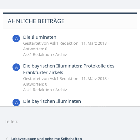
ÄHNLICHE BEITRÄGE
Die Illuminaten
A
Gestartet von Ask1 Redaktion
11. März 2018
Antworten: 0
Ask1 Redaktion / Archiv
Die bayrischen Illuminaten: Protokolle des
A
Frankfurter Zirkels
Gestartet von Ask1 Redaktion
11. März 2018
Antworten: 0
Ask1 Redaktion / Archiv
Die bayrischen Illuminaten
A
Gestartet von Ask1 Redaktion
11. März 2018
Antworten: 0
Ask1 Redaktion / Archiv
Teilen:
Illuminaten gibt es noch? Streitet niemand ab...
D
Gestartet von daria
7. März 2008
Antworten: 29
Lobbygruppen und geheime Seilschaften