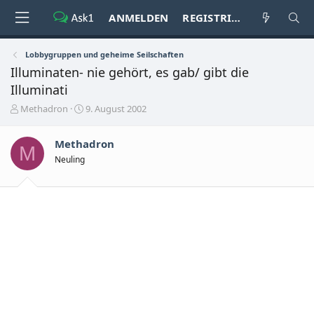
ANMELDEN
REGISTRIEREN
Lobbygruppen und geheime Seilschaften
Illuminaten- nie gehört, es gab/ gibt die
Illuminati
E
E
Methadron
9. August 2002
r
r
s
s
Methadron
t
t
M
e
e
Neuling
l
l
l
l
e
t
r
a
m