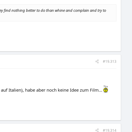
hey find nothing better to do than whine and complain and try to
#19.313
auf Italien), habe aber noch keine Idee zum Film...
#19.314