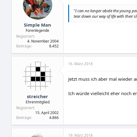
"
I can no longer abide the young peo
tear down our way of life with their s
Simple Man
Forenlegende
Registriert
4. November 2004
Beiträge
8.452
16. März 2018
Jetzt muss ich aber mal wieder an
Ich würde vielleicht eher noch e
streicher
Ehrenmitglied
Registriert
15. April 2002
Beiträge
4.866
19. März 2018