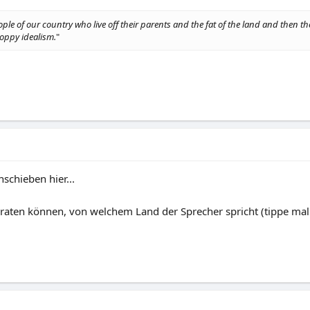
ple of our country who live off their parents and the fat of the land and then t
loppy idealism.
"
schieben hier...
rraten können, von welchem Land der Sprecher spricht (tippe mal 