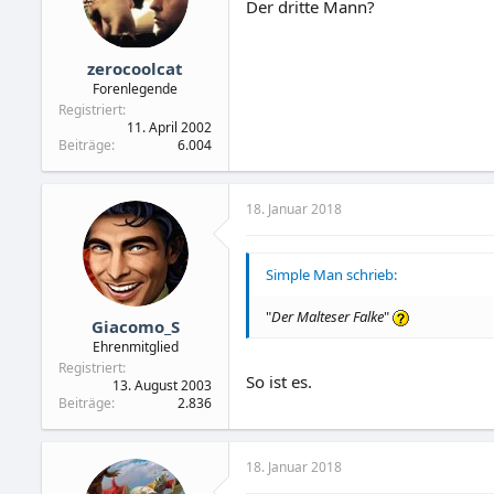
Der dritte Mann?
zerocoolcat
Forenlegende
Registriert
11. April 2002
Beiträge
6.004
18. Januar 2018
Simple Man schrieb:
"
Der Malteser Falke
"
Giacomo_S
Ehrenmitglied
Registriert
So ist es.
13. August 2003
Beiträge
2.836
18. Januar 2018