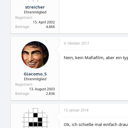
streicher
Ehrenmitglied
Registriert
15. April 2002
Beiträge
4.866
9. Oktober 2017
Nein, kein Mafiafilm, aber ein ty
Giacomo_S
Ehrenmitglied
Registriert
13. August 2003
Beiträge
2.836
13. Januar 2018
Ok, ich schieße mal einfach drau