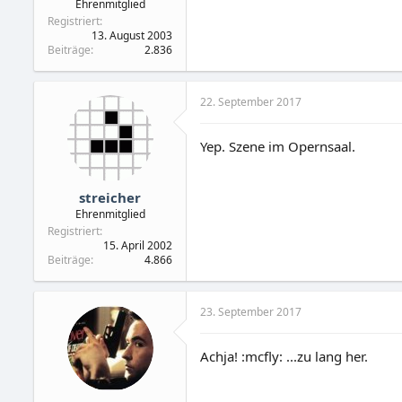
Ehrenmitglied
Registriert
13. August 2003
Beiträge
2.836
22. September 2017
Yep. Szene im Opernsaal.
streicher
Ehrenmitglied
Registriert
15. April 2002
Beiträge
4.866
23. September 2017
Achja! :mcfly: ...zu lang her.