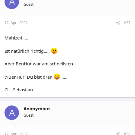
A
Guest
12. April 2002
#37
Mahlzeit.....
Ist natürlich richtig.....
Aber BenHur war am schnellsten.
@BenHur: Du bist dran
.....
CU, Sebastian
Anonymous
A
Guest
12. April 2002
#38