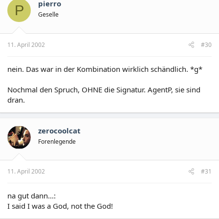
pierro
P
Geselle
11. April 2002
#30
nein. Das war in der Kombination wirklich schändlich. *g*
Nochmal den Spruch, OHNE die Signatur. AgentP, sie sind
dran.
zerocoolcat
Forenlegende
11. April 2002
#31
na gut dann...:
I said I was a God, not the God!