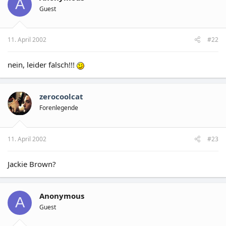
A
Guest
11. April 2002
#22
nein, leider falsch!!!
zerocoolcat
Forenlegende
11. April 2002
#23
Jackie Brown?
Anonymous
A
Guest