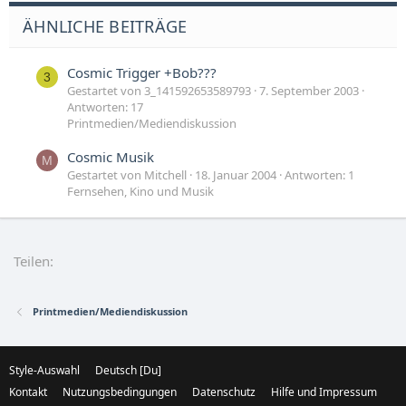
ÄHNLICHE BEITRÄGE
Cosmic Trigger +Bob???
3
Gestartet von 3_141592653589793
7. September 2003
Antworten: 17
Printmedien/Mediendiskussion
Cosmic Musik
M
Gestartet von Mitchell
18. Januar 2004
Antworten: 1
Fernsehen, Kino und Musik
Teilen:
Printmedien/Mediendiskussion
Style-Auswahl
Deutsch [Du]
Kontakt
Nutzungsbedingungen
Datenschutz
Hilfe und Impressum