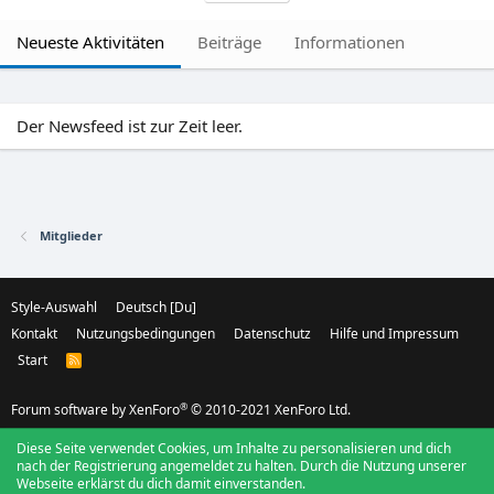
Neueste Aktivitäten
Beiträge
Informationen
Der Newsfeed ist zur Zeit leer.
Mitglieder
Style-Auswahl
Deutsch [Du]
Kontakt
Nutzungsbedingungen
Datenschutz
Hilfe und Impressum
Start
R
S
S
®
Forum software by XenForo
© 2010-2021 XenForo Ltd.
Diese Seite verwendet Cookies, um Inhalte zu personalisieren und dich
nach der Registrierung angemeldet zu halten. Durch die Nutzung unserer
Webseite erklärst du dich damit einverstanden.