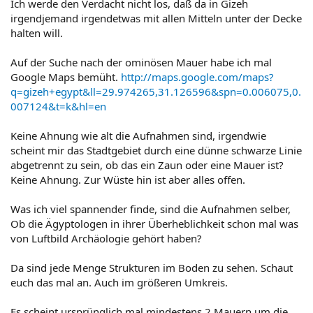
Ich werde den Verdacht nicht los, daß da in Gizeh
irgendjemand irgendetwas mit allen Mitteln unter der Decke
halten will.
Auf der Suche nach der ominösen Mauer habe ich mal
Google Maps bemüht.
http://maps.google.com/maps?
q=gizeh+egypt&ll=29.974265,31.126596&spn=0.006075,0.
007124&t=k&hl=en
Keine Ahnung wie alt die Aufnahmen sind, irgendwie
scheint mir das Stadtgebiet durch eine dünne schwarze Linie
abgetrennt zu sein, ob das ein Zaun oder eine Mauer ist?
Keine Ahnung. Zur Wüste hin ist aber alles offen.
Was ich viel spannender finde, sind die Aufnahmen selber,
Ob die Ägyptologen in ihrer Überheblichkeit schon mal was
von Luftbild Archäologie gehört haben?
Da sind jede Menge Strukturen im Boden zu sehen. Schaut
euch das mal an. Auch im größeren Umkreis.
Es scheint ursprünglich mal mindestens 2 Mauern um die