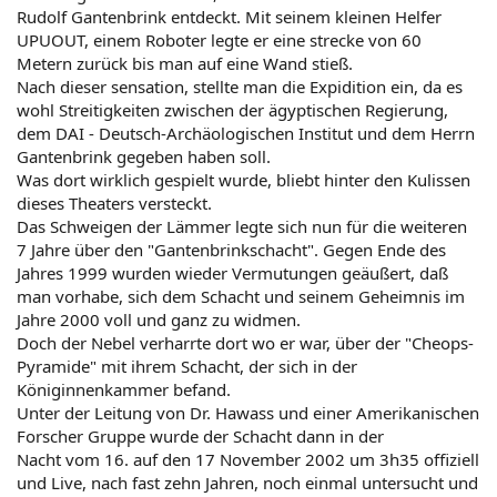
Rudolf Gantenbrink entdeckt. Mit seinem kleinen Helfer
UPUOUT, einem Roboter legte er eine strecke von 60
Metern zurück bis man auf eine Wand stieß.
Nach dieser sensation, stellte man die Expidition ein, da es
wohl Streitigkeiten zwischen der ägyptischen Regierung,
dem DAI - Deutsch-Archäologischen Institut und dem Herrn
Gantenbrink gegeben haben soll.
Was dort wirklich gespielt wurde, bliebt hinter den Kulissen
dieses Theaters versteckt.
Das Schweigen der Lämmer legte sich nun für die weiteren
7 Jahre über den "Gantenbrinkschacht". Gegen Ende des
Jahres 1999 wurden wieder Vermutungen geäußert, daß
man vorhabe, sich dem Schacht und seinem Geheimnis im
Jahre 2000 voll und ganz zu widmen.
Doch der Nebel verharrte dort wo er war, über der "Cheops-
Pyramide" mit ihrem Schacht, der sich in der
Königinnenkammer befand.
Unter der Leitung von Dr. Hawass und einer Amerikanischen
Forscher Gruppe wurde der Schacht dann in der
Nacht vom 16. auf den 17 November 2002 um 3h35 offiziell
und Live, nach fast zehn Jahren, noch einmal untersucht und