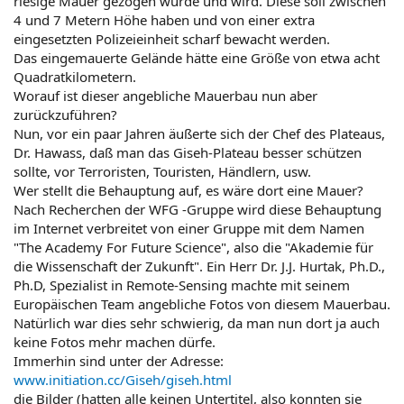
riesige Mauer gezogen wurde und wird. Diese soll zwischen
4 und 7 Metern Höhe haben und von einer extra
eingesetzten Polizeieinheit scharf bewacht werden.
Das eingemauerte Gelände hätte eine Größe von etwa acht
Quadratkilometern.
Worauf ist dieser angebliche Mauerbau nun aber
zurückzuführen?
Nun, vor ein paar Jahren äußerte sich der Chef des Plateaus,
Dr. Hawass, daß man das Giseh-Plateau besser schützen
sollte, vor Terroristen, Touristen, Händlern, usw.
Wer stellt die Behauptung auf, es wäre dort eine Mauer?
Nach Recherchen der WFG -Gruppe wird diese Behauptung
im Internet verbreitet von einer Gruppe mit dem Namen
"The Academy For Future Science", also die "Akademie für
die Wissenschaft der Zukunft". Ein Herr Dr. J.J. Hurtak, Ph.D.,
Ph.D, Spezialist in Remote-Sensing machte mit seinem
Europäischen Team angebliche Fotos von diesem Mauerbau.
Natürlich war dies sehr schwierig, da man nun dort ja auch
keine Fotos mehr machen dürfe.
Immerhin sind unter der Adresse:
www.initiation.cc/Giseh/giseh.html
die Bilder (hatten alle keinen Untertitel, also konnten sie