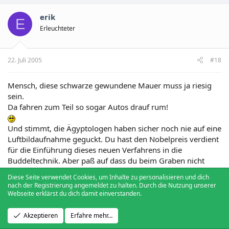
erik
E
Erleuchteter
22. Juli 2005
#18
Mensch, diese schwarze gewundene Mauer muss ja riesig
sein.
Da fahren zum Teil so sogar Autos drauf rum!
Und stimmt, die Ägyptologen haben sicher noch nie auf eine
Luftbildaufnahme geguckt. Du hast den Nobelpreis verdient
für die Einführung dieses neuen Verfahrens in die
Buddeltechnik. Aber paß auf dass du beim Graben nicht
irgendein Kairoer Abflußrohr erwischt...
Diese Seite verwendet Cookies, um Inhalte zu personalisieren und dich
nach der Registrierung angemeldet zu halten. Durch die Nutzung unserer
Webseite erklärst du dich damit einverstanden.
Guest
G
Guest
Akzeptieren
Erfahre mehr…