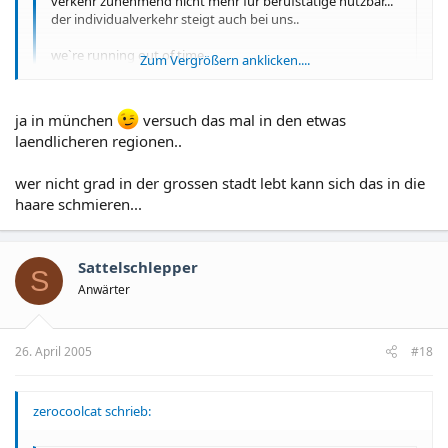
verkehr zunehmend nicht mehr für berufstätige nutzbar...
der individualverkehr steigt auch bei uns..
we`re running out of time
Zum Vergrößern anklicken....
hää ?
Zum Vergrößern anklicken....
ja in münchen
versuch das mal in den etwas
Das sehe ich hier in München aber nicht so.
laendlicheren regionen..
Zur Hauptverkehrszeit hast Du innerstädtisch nämlich eine
Durchschnittsgeschwindigkeit von 15-18 km/h. Im Auto.
wer nicht grad in der grossen stadt lebt kann sich das in die
haare schmieren...
Sattelschlepper
S
Anwärter
26. April 2005
#18
zerocoolcat schrieb: