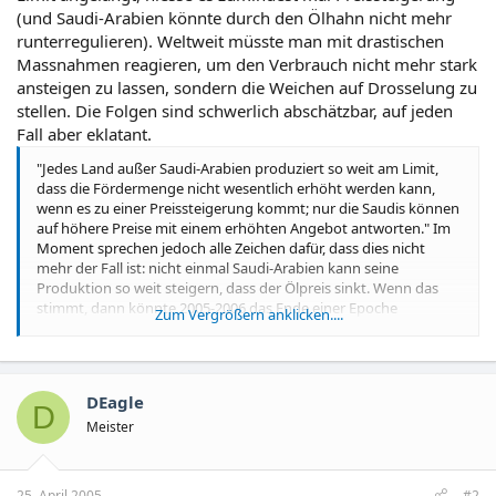
(und Saudi-Arabien könnte durch den Ölhahn nicht mehr
runterregulieren). Weltweit müsste man mit drastischen
Massnahmen reagieren, um den Verbrauch nicht mehr stark
ansteigen zu lassen, sondern die Weichen auf Drosselung zu
stellen. Die Folgen sind schwerlich abschätzbar, auf jeden
Fall aber eklatant.
"Jedes Land außer Saudi-Arabien produziert so weit am Limit,
dass die Fördermenge nicht wesentlich erhöht werden kann,
wenn es zu einer Preissteigerung kommt; nur die Saudis können
auf höhere Preise mit einem erhöhten Angebot antworten." Im
Moment sprechen jedoch alle Zeichen dafür, dass dies nicht
mehr der Fall ist: nicht einmal Saudi-Arabien kann seine
Produktion so weit steigern, dass der Ölpreis sinkt. Wenn das
stimmt, dann könnte 2005-2006 das Ende einer Epoche
Zum Vergrößern anklicken....
einläuten: Die Ölpreise würden nur noch steigen. Über die
Folgen sind sich die Experten aber nicht einig.
Peak Oil
DEagle
D
Meister
25. April 2005
#2