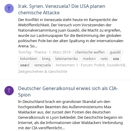
Irak. Syrien. Venezuela? Die USA planen
T
chemische Attacke
Der Konflikt in Venezuela steht heute im Rampenlicht der
Weltöffentlichkeit. Der Versuch vom Vorsitzenden der
Nationalversammlung Juan Guaidó, die Macht zu ergreifen,
wurde zur Lackmuspapier für die Bestimmung der globalen
politischen Pole bei der alten Spaltung in der internationalen
Arena. So...
TomTay
Thema
1. März 2019
chemische waffen
guaidó
kolumbien
krieg
lateinamerika
maduro
nato
usa
Antworten: 1
Forum:
Politik, Sozialkritik,
usa
id
venezuela
Zeitgeschehen & Geschichte
Deutscher Generalkonsul erwies sich als CIA-
T
Spion
In Deutschland brach ein grandioser Skandal um den
hochgestellten Beamten des Außenministeriums Max
Maldacker aus, der zurzeit den Posten des deutschen
Generalkonsuls in Lyon bekleidet. Die Geschichte begann im
Internet, als die Informationen über Maldackers Verbindung
mit der CIA veröffentlicht...