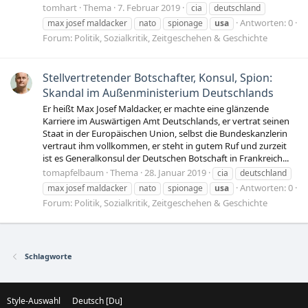
tomhart
Thema
7. Februar 2019
cia
deutschland
Antworten: 0
max josef maldacker
nato
spionage
usa
Forum:
Politik, Sozialkritik, Zeitgeschehen & Geschichte
Stellvertretender Botschafter, Konsul, Spion:
Skandal im Außenministerium Deutschlands
Er heißt Max Josef Maldacker, er machte eine glänzende
Karriere im Auswärtigen Amt Deutschlands, er vertrat seinen
Staat in der Europäischen Union, selbst die Bundeskanzlerin
vertraut ihm vollkommen, er steht in gutem Ruf und zurzeit
ist es Generalkonsul der Deutschen Botschaft in Frankreich...
tomapfelbaum
Thema
28. Januar 2019
cia
deutschland
Antworten: 0
max josef maldacker
nato
spionage
usa
Forum:
Politik, Sozialkritik, Zeitgeschehen & Geschichte
Schlagworte
Style-Auswahl
Deutsch [Du]