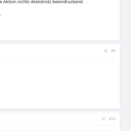
die Aktion nichts destotrotz beeindruckend.
.
#9
#10