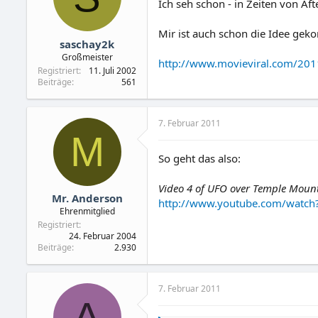
Ich seh schon - in Zeiten von Aft
Mir ist auch schon die Idee geko
saschay2k
Großmeister
http://www.movieviral.com/2011/
Registriert
11. Juli 2002
Beiträge
561
7. Februar 2011
M
So geht das also:
Video 4 of UFO over Temple Mount
Mr. Anderson
http://www.youtube.com/watc
Ehrenmitglied
Registriert
24. Februar 2004
Beiträge
2.930
7. Februar 2011
A