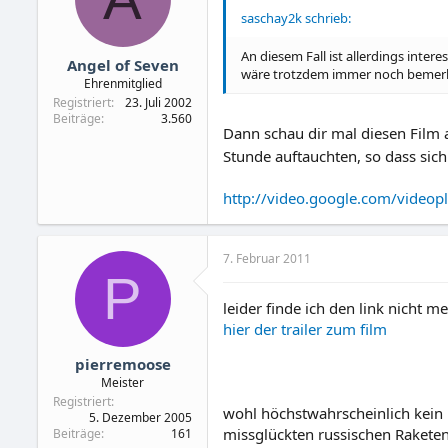
saschay2k schrieb:
An diesem Fall ist allerdings inte
Angel of Seven
wäre trotzdem immer noch bemerk
Ehrenmitglied
Registriert
23. Juli 2002
Beiträge
3.560
Dann schau dir mal diesen Film 
Stunde auftauchten, so dass sic
http://video.google.com/vide
7. Februar 2011
P
leider finde ich den link nicht 
hier der trailer zum film
pierremoose
Meister
Registriert
wohl höchstwahrscheinlich kein 
5. Dezember 2005
missglückten russischen Raketen
Beiträge
161