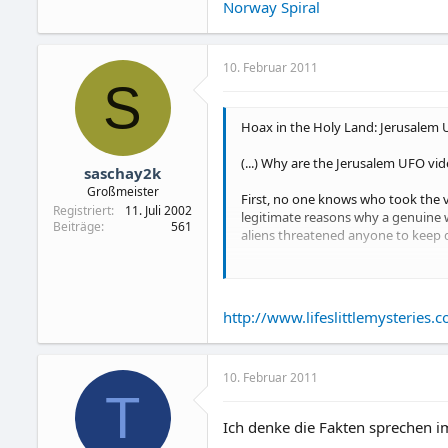
Norway Spiral
10. Februar 2011
S
Hoax in the Holy Land: Jerusalem
(...) Why are the Jerusalem UFO vid
saschay2k
Großmeister
First, no one knows who took the v
Registriert
11. Juli 2002
legitimate reasons why a genuine w
Beiträge
561
aliens threatened anyone to keep q
If you were one of the first peopl
YouTube instead of either submittin
videos were actually posted by a 
http://www.lifeslittlemysteries
come forward in the past 10 days to
Second, not only do we not know w
10. Februar 2011
famous and important religious sit
T
Mount. It's probable that there wer
Ich denke die Fakten sprechen im