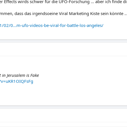
er Effects wirds schwer für die UFO-Forschung ... aber ich finde 
mmen, dass das irgendsoeine Viral Marketing Kiste sein könnte ..
02/0...m-ufo-videos-be-viral-for-battle-los-angeles/
 in Jerusalem is Fake
h?v=uKR1OIQFsFg