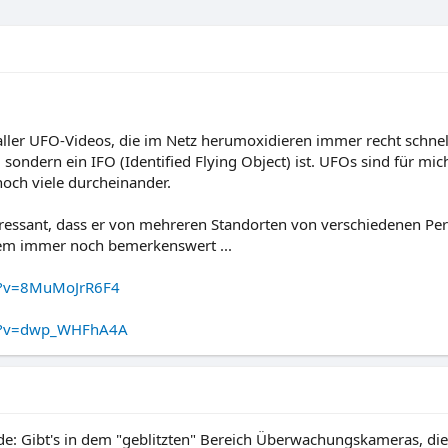
 aller UFO-Videos, die im Netz herumoxidieren immer recht schn
ondern ein IFO (Identified Flying Object) ist. UFOs sind für mi
noch viele durcheinander.
teressant, dass er von mehreren Standorten von verschiedenen Per
dem immer noch bemerkenswert ...
h?v=8MuMoJrR6F4
ch?v=dwp_WHFhA4A
e: Gibt's in dem "geblitzten" Bereich Überwachungskameras, die