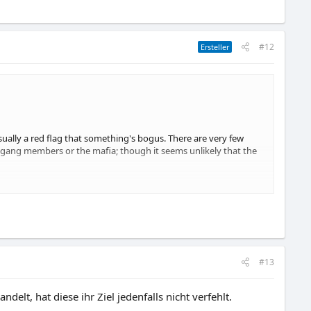
#12
Ersteller
ually a red flag that something's bogus. There are very few
m gang members or the mafia; though it seems unlikely that the
 taken in the past decade, why would you post it anonymously on
? (In fact, there's some speculation that most or all of the
ideographers -- or someone working with them — would have
ing seen the lights. The Dome of the Rock is one of the most
#13
ny given time—many of them religious tourists near the Temple
 or videotaping the bright light? Very suspicious. (...)
lt, hat diese ihr Ziel jedenfalls nicht verfehlt.