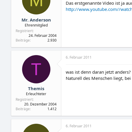
M
Das erstgenannte Video ist ja au
http://www.youtube.com//watc
Mr. Anderson
Ehrenmitglied
Registriert
24. Februar 2004
Beiträge
2.930
6. Februar 2011
T
was ist denn daran jetzt ander
Naturell des Menschen liegt, b
Themis
Erleuchteter
Registriert
20. Dezember 2004
Beiträge
1.412
6. Februar 2011