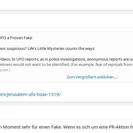
 UFO a Proven Fake
eos suspicious? Life's Little Mysteries counts the ways:
ideos. In UFO reports, as in police investigations, anonymous reports are us
itness would not want to be identified. (For example, fear of reprisals fro
uiet.)
Zum Vergrößern anklicken....
e in the world to capture some of the most amazing video footage of a UFO
g it to professional analysis, or making money by selling it to CNN or MSNBC
single person, which would guarantee a hoax.) Surely at least one of the v
.com/jerusalem-ufo-hoax-1319/
 sell their story to a newspaper or tabloid. Suspicious.
ho took the footage, but no one other than the videographers reported hav
es in the world, and there are well over a million people in Jerusalem at a
e thousands of people in the area at the time, yet no one else reported seeing
 Moment sehr für einen Fake. Wenn es sich um eine PR-Aktion hande