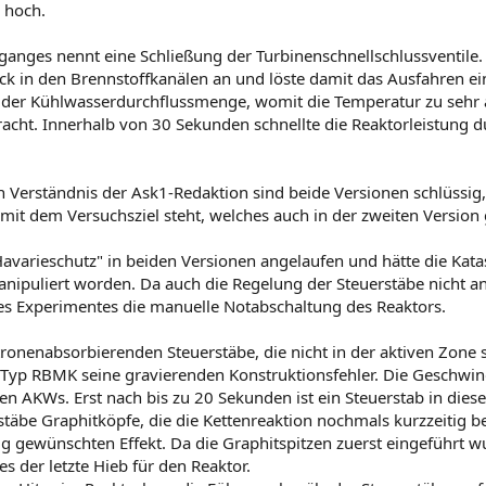
 hoch.
rganges nennt eine Schließung der Turbinenschnellschlussventile.
uck in den Brennstoffkanälen an und löste damit das Ausfahren e
g der Kühlwasserdurchflussmenge, womit die Temperatur zu sehr 
acht. Innerhalb von 30 Sekunden schnellte die Reaktorleistung
Verständnis der Ask1-Redaktion sind beide Versionen schlüssig, 
mit dem Versuchsziel steht, welches auch in der zweiten Version
avarieschutz" in beiden Versionen angelaufen und hätte die Kata
nipuliert worden. Da auch die Regelung der Steuerstäbe nicht an
s Experimentes die manuelle Notabschaltung des Reaktors.
ronenabsorbierenden Steuerstäbe, die nicht in der aktiven Zone
Typ RBMK seine gravierenden Konstruktionsfehler. Die Geschwind
chen AKWs. Erst nach bis zu 20 Sekunden ist ein Steuerstab in die
rstäbe Graphitköpfe, die die Kettenreaktion nochmals kurzzeitig
g gewünschten Effekt. Da die Graphitspitzen zuerst eingeführt w
s der letzte Hieb für den Reaktor.