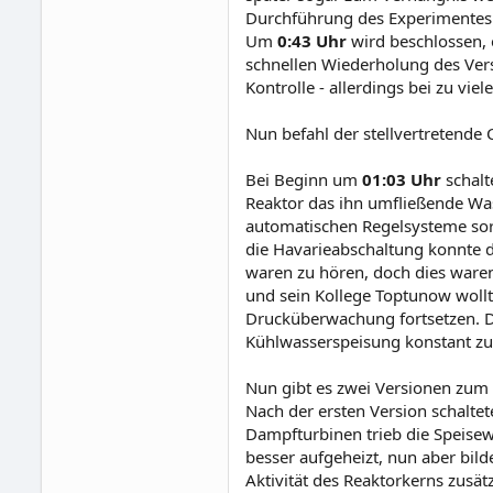
Durchführung des Experimentes a
Um
0:43 Uhr
wird beschlossen, 
schnellen Wiederholung des Ve
Kontrolle - allerdings bei zu vie
Nun befahl der stellvertretende 
Bei Beginn um
01:03 Uhr
schalt
Reaktor das ihn umfließende Was
automatischen Regelsysteme sor
die Havarieabschaltung konnte 
waren zu hören, doch dies war
und sein Kollege Toptunow woll
Drucküberwachung fortsetzen. De
Kühlwasserspeisung konstant zu
Nun gibt es zwei Versionen zum
Nach der ersten Version schalt
Dampfturbinen trieb die Speise
besser aufgeheizt, nun aber bil
Aktivität des Reaktorkerns zusä