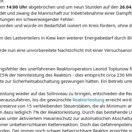
r.
gen
14:00 Uhr
abgebrochen und um neun Stunden auf den
26.04
et und zwang die Mannschaft zur Inbetriebnahme einer Dampftur
htungen ein schwerwiegender Fehler:
rden und würde im Bedarfsfall isoliert im Kreis fördern, ohne 
n des Lastverteilers in Kiew kein weiterer Energiebedarf durch
de nun eine unvorbereitete Nachtschicht mit einer Versuchsanor
gsfehler des unerfahrenen Reaktoroperators Leonid Toptunow fie
25% der Nennleistung des Reaktors - dies entspricht circa 230 MW
rte zur Sicherheitsabschaltung gezwungen hätten. Ein Betrieb unt
eistung wieder auf das Sollniveau zu bringen, entschieden die Rea
erauszufahren, bis die gewünschte
Reaktorleistung
erreicht wird
ätsreserve von 15 verbleibenden Steuerstäben, die als Minimum 
n dazu lediglich 7% der Reaktorleistung. Durch das bestehende 
was unter aktiviertem Havarieschutz zur automatischen Abschaltu
einer unbeherrschbaren Kettenreaktion. Doch das Gefahrenpotenzi
rden. Der immer noch schwer beherrschbare Reaktor erreichte nu