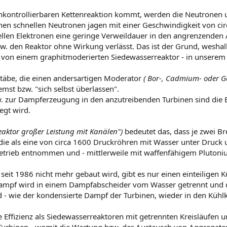
unkontrollierbaren Kettenreaktion kommt, werden die Neutronen
nen schnellen Neutronen jagen mit einer Geschwindigkeit von c
nellen Elektronen eine geringe Verweildauer in den angrenzende
bzw. den Reaktor ohne Wirkung verlässt. Das ist der Grund, wesha
 von einem graphitmoderierten Siedewasserreaktor - in unserem 
rstäbe, die einen andersartigen Moderator
( Bor-, Cadmium- oder 
emst bzw. "sich selbst überlassen".
. zur Dampferzeugung in den anzutreibenden Turbinen sind die B
gt wird.
Reaktor großer Leistung mit Kanälen")
bedeutet das, dass je zwei B
die als eine von circa 1600 Druckröhren mit Wasser unter Druck u
etrieb entnommen und - mittlerweile mit waffenfähigem Plutoniu
eit 1986 nicht mehr gebaut wird, gibt es nur einen einteiligen Kü
ampf wird in einem Dampfabscheider vom Wasser getrennt und di
- wie der kondensierte Dampf der Turbinen, wieder in den Kühlkre
ere Effizienz als Siedewasserreaktoren mit getrennten Kreisläuf