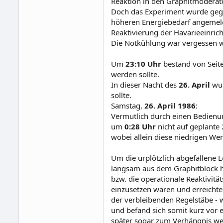
Reaktion in den Graphitmoderato
Doch das Experiment wurde ge
höheren Energiebedarf angemeld
Reaktivierung der Havarieeinric
Die Notkühlung war vergessen wo
Um
23:10 Uhr
bestand von Seite
werden sollte.
In dieser Nacht des
26. April
wur
sollte.
Samstag,
26. April 1986
:
Vermutlich durch einen Bedienun
um
0:28 Uhr
nicht auf geplante 
wobei allein diese niedrigen We
Um die urplötzlich abgefallene L
langsam aus dem Graphitblock h
bzw. die operationale Reaktivit
einzusetzen waren und erreichte
der verbleibenden Regelstäbe - 
und befand sich somit kurz vor 
später sogar zum Verhängnis we