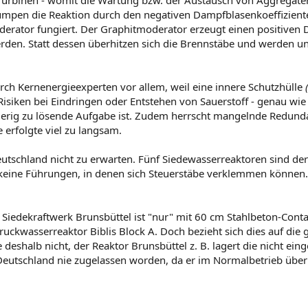
e Turbinen - womit die Wartung bzw. der Austausch von Aggregaten
mpen die Reaktion durch den negativen Dampfblasenkoeffiziente
erator fungiert. Der Graphitmoderator erzeugt einen positiven D
den. Statt dessen überhitzen sich die Brennstäbe und werden un
urch Kernenergieexperten vor allem, weil eine innere Schutzhülle
Risiken bei Eindringen oder Entstehen von Sauerstoff - genau wi
rig zu lösende Aufgabe ist. Zudem herrscht mangelnde Redunda
 erfolgte viel zu langsam.
utschland nicht zu erwarten. Fünf Siedewasserreaktoren sind derz
 keine Führungen, in denen sich Steuerstäbe verklemmen können.
 Siedekraftwerk Brunsbüttel ist "nur" mit 60 cm Stahlbeton-Con
uckwasserreaktor Biblis Block A. Doch bezieht sich dies auf die
ie deshalb nicht, der Reaktor Brunsbüttel z. B. lagert die nicht e
eutschland nie zugelassen worden, da er im Normalbetrieb über d