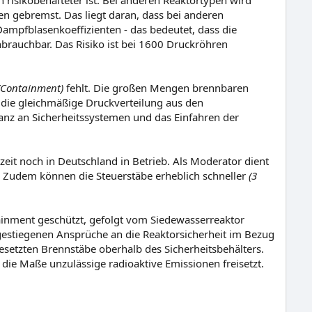
 risikobehafteter ist. Bei anderen Reaktortypen wird
n gebremst. Das liegt daran, dass bei anderen
ampfblasenkoeffizienten - das bedeutet, dass die
brauchbar. Das Risiko ist bei 1600 Druckröhren
(Containment)
fehlt. Die großen Mengen brennbaren
e die gleichmäßige Druckverteilung aus den
nz an Sicherheitssystemen und das Einfahren der
eit noch in Deutschland in Betrieb. Als Moderator dient
 Zudem können die Steuerstäbe erheblich schneller
(3
tainment geschützt, gefolgt vom Siedewasserreaktor
 gestiegenen Ansprüche an die Reaktorsicherheit im Bezug
ingesetzten Brennstäbe oberhalb des Sicherheitsbehälters.
ie Maße unzulässige radioaktive Emissionen freisetzt.