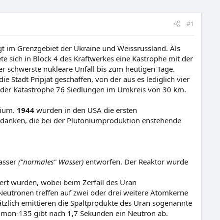
#1
t im Grenzgebiet der Ukraine und Weissrussland. Als
te sich in Block 4 des Kraftwerkes eine Kastrophe mit der
er schwerste nukleare Unfall bis zum heutigen Tage.
Stadt Pripjat geschaffen, von der aus es lediglich vier
der Katastrophe 76 Siedlungen im Umkreis von 30 km.
nium.
1944
wurden in den USA die ersten
edanken, die bei der Plutoniumproduktion enstehende
wasser
("normales" Wasser)
entworfen. Der Reaktor wurde
ert wurden, wobei beim Zerfall des Uran
Neutronen treffen auf zwei oder drei weitere Atomkerne
ätzlich emittieren die Spaltprodukte des Uran sogenannte
timon-135 gibt nach 1,7 Sekunden ein Neutron ab.