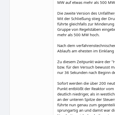
MW auf etwas mehr als 500 MW
Die zweite Version des Unfallhe
Mit der Schließung stieg der Dr
führte gleichfalls zur Minderun
Gruppe von Regelstäben eingebr
mehr als 500 MW hoch.
Nach dem verfahrenstechnischen 
Ablaufs am ehesten im Einklang 
Zu diesem Zeitpunkt wäre der "H
bzw. für den Versuch bewusst ma
nur 36 Sekunden nach Beginn de
Sofort werden die über 200 neut
Punkt entblößt der Reaktor vom 
deutlich niedriger, als in westli
an der unteren Spitze der Steue
führte nun genau zum gegenteili
sprungartig an und damit war die