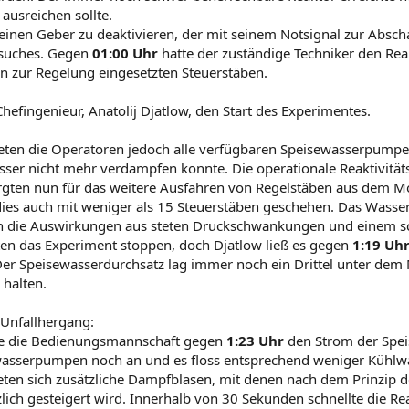
usreichen sollte.
einen Geber zu deaktivieren, der mit seinem Notsignal zur Absch
rsuches. Gegen
01:00 Uhr
hatte der zuständige Techniker den Re
len zur Regelung eingesetzten Steuerstäben.
Chefingenieur, Anatolij Djatlow, den Start des Experimentes.
eten die Operatoren jedoch alle verfügbaren Speisewasserpumpen 
ser nicht mehr verdampfen konnte. Die operationale Reaktivitäts
gten nun für das weitere Ausfahren von Regelstäben aus dem M
dies auch mit weniger als 15 Steuerstäben geschehen. Das Wasse
en die Auswirkungen aus steten Druckschwankungen und einem s
ten das Experiment stoppen, doch Djatlow ließ es gegen
1:19 Uh
r Speisewasserdurchsatz lag immer noch ein Drittel unter dem 
 halten.
 Unfallhergang:
ete die Bedienungsmannschaft gegen
1:23 Uhr
den Strom der Spei
wasserpumpen noch an und es floss entsprechend weniger Kühlw
deten sich zusätzliche Dampfblasen, mit denen nach dem Prinzip d
tzlich gesteigert wird. Innerhalb von 30 Sekunden schnellte die 