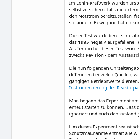
Im Lenin-Kraftwerk wurden urspr
selbst zu sichern, falls die ext
den Notstrom bereitzustellen, f
so lange in Bewegung halten kö
Dieser Test wurde bereits im Jah
das
1985
negativ ausgefallene T
Als Termin für diesen Test wurd
zwecks Revision - dem Austausc
Die nun folgenden Uhrzeitangab
differieren bei vielen Quellen, 
gängigen Betriebswerte dienten
Instrumentierung der Reaktorp
Man begann das Experiment a
erneut starten zu können. Dass d
ignoriert und auch den zuständ
Um dieses Experiment realistisc
Schutzmaßnahme enthält alle wic