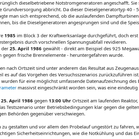
ünglich dieselbetriebene Notstromgeneratoren angeschafft. Sie 
erne Grundversorgung abbricht. Da dieser Dieselgeneratortyp 40 -
ragte man sich entsprechend, ob die auslaufenden Dampfturbinen 
nnen, bis die Dieselgeneratoren angesprungen sind und die Sp
re
1985
im Block 3 der Kraftwerksanlage durchgeführt, doch erst k
estergebnis durch vorschnellen Spannungsabfall revidieren.
e der
25. April 1986
gewählt - direkt am Beispiel des 925 Megaw
h gegen frische Brennelemente - heruntergefahren wurde.
en nach Ortszeit sind unter anderem das Resultat aus Zeugenau
weil es auf das Vorgehen des Versuchsszenarios zurückzuführen ist
, wurden für eine möglichst umfassende Datenaufzeichnung des E
arameter
massivst eingeschränkt worden sein, was eine eindeutig
m
25. April 1986
gegen
13:00 Uhr
Ortszeit am laufenden Reaktor,
as Testszenario unter Betriebsbedingungen klar gegen die geltend
igen Behörden gegenüber verschwiegen.
h zu gestalten und vor allem den Probelauf ungestört zu fahren
htigen Sicherheitseinrichtungen, wie die Notkühlung und das E