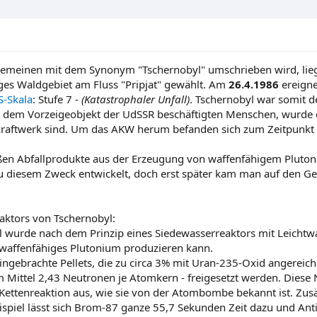
lgemeinen mit dem Synonym "Tschernobyl" umschrieben wird, lieg
ges Waldgebiet am Fluss "Pripjat" gewählt. Am
26.4.1986
ereigne
S-Skala
: Stufe 7 -
(Katastrophaler Unfall)
. Tschernobyl war somit d
 dem Vorzeigeobjekt der UdSSR beschäftigten Menschen, wurde die 
raftwerk sind. Um das AKW herum befanden sich zum Zeitpunkt 
ßen Abfallprodukte aus der Erzeugung von waffenfähigem Pluto
u diesem Zweck entwickelt, doch erst später kam man auf den G
aktors von Tschernobyl:
l wurde nach dem Prinzip eines Siedewasserreaktors mit Leicht
ls waffenfähiges Plutonium produzieren kann.
gebrachte Pellets, die zu circa 3% mit Uran-235-Oxid angereich
 Mittel 2,43 Neutronen je Atomkern - freigesetzt werden. Diese 
 Kettenreaktion aus, wie sie von der Atombombe bekannt ist. Zus
spiel lässt sich Brom-87 ganze 55,7 Sekunden Zeit dazu und An