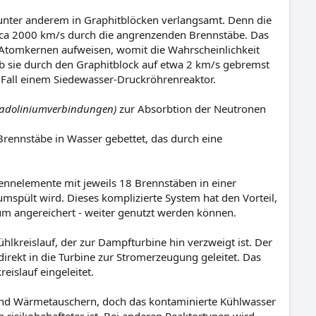
 unter anderem in Graphitblöcken verlangsamt. Denn die
irca 2000 km/s durch die angrenzenden Brennstäbe. Das
n Atomkernen aufweisen, womit die Wahrscheinlichkeit
lb sie durch den Graphitblock auf etwa 2 km/s gebremst
Fall einem Siedewasser-Druckröhrenreaktor.
Gadoliniumverbindungen)
zur Absorbtion der Neutronen
rennstäbe in Wasser gebettet, das durch eine
rennelemente mit jeweils 18 Brennstäben in einer
mspült wird. Dieses komplizierte System hat den Vorteil,
m angereichert - weiter genutzt werden können.
hlkreislauf, der zur Dampfturbine hin verzweigt ist. Der
rekt in die Turbine zur Stromerzeugung geleitet. Das
islauf eingeleitet.
en und Wärmetauschern, doch das kontaminierte Kühlwasser