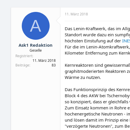
11. März 2018
A
Das Lenin-Kraftwerk, das im Al
Standort wurde dazu ein sumpfi
höchsten Einstufung auf der
INE
Ask1 Redaktion
Für die im Lenin-Atomkraftwerk,
Geselle
Kilometer Entfernung zum Kernk
Registriert
11. März 2018
Kernreaktoren sind gewisserma
Beiträge
83
graphitmoderierten Reaktoren z
Wärme zu nutzen.
Das Funktionsprinzip des Kernre
Block 4 des AKW bei Tschernoby
so konzipiert, dass er gleichfal
Zum Einsatz kommen in Rohre ein
hochenergetische Neutronen - im
und lösen damit im Prinzip eine
"verzögerte Neutronen", zum Bei