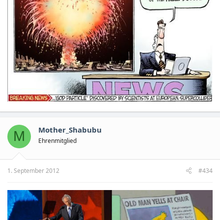
Mother_Shabubu
M
Ehrenmitglied
1. September 2012
#434