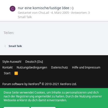
nur eine komische/lustige Idee :-)
C
Gestartet von ChuLail
4. März 2005
Antworten: 3
Small Talk
Lustige Gewalt...
Z
Gestartet von Zwerg
14. Januar 2004
Antworten: 10
Teilen:
Small Talk
Small Talk
Style-Auswahl
Deutsch [Du]
Kontakt
Nutzungsbedingungen
Datenschutz
Hilfe und Impressum
Start
R
S
S
®
Forum software by XenForo
© 2010-2021 XenForo Ltd.
Diese Seite verwendet Cookies, um Inhalte zu personalisieren und dich
nach der Registrierung angemeldet zu halten. Durch die Nutzung unserer
Webseite erklärst du dich damit einverstanden.