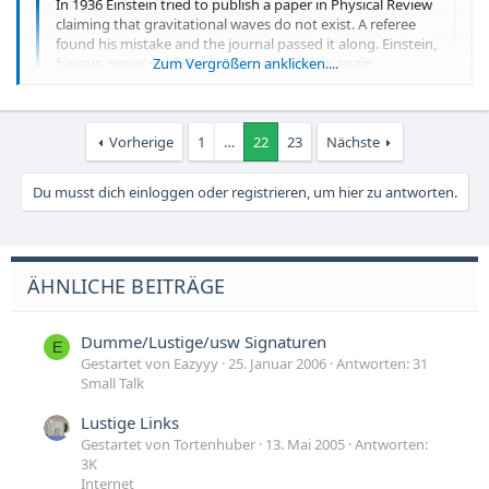
In 1936 Einstein tried to publish a paper in Physical Review
claiming that gravitational waves do not exist. A referee
found his mistake and the journal passed it along. Einstein,
furious, never published in Physical Review again.
Zum Vergrößern anklicken....
Vorherige
1
…
22
23
Nächste
Zum Vergrößern anklicken....
Du musst dich einloggen oder registrieren, um hier zu antworten.
ÄHNLICHE BEITRÄGE
Dumme/Lustige/usw Signaturen
E
Gestartet von Eazyyy
25. Januar 2006
Antworten: 31
Small Talk
Lustige Links
Gestartet von Tortenhuber
13. Mai 2005
Antworten:
3K
Internet