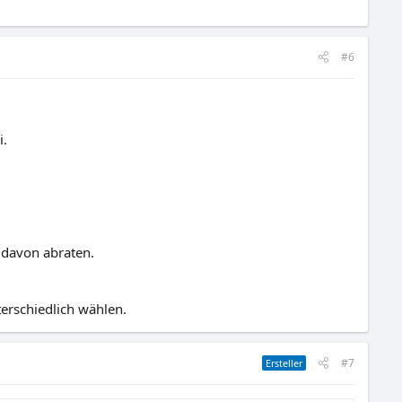
#6
i.
 davon abraten.
erschiedlich wählen.
#7
Ersteller