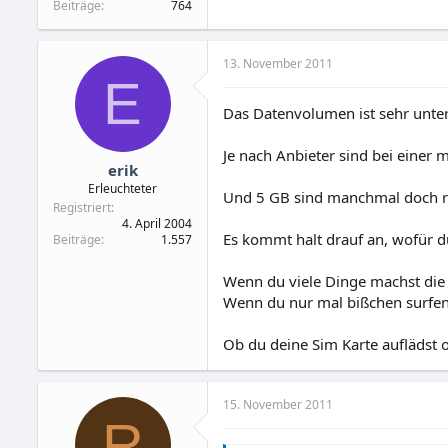
Beiträge
764
13. November 2011
E
Das Datenvolumen ist sehr unter
Je nach Anbieter sind bei einer 
erik
Erleuchteter
Und 5 GB sind manchmal doch rel
Registriert
4. April 2004
Es kommt halt drauf an, wofür du
Beiträge
1.557
Wenn du viele Dinge machst die
Wenn du nur mal bißchen surfen wi
Ob du deine Sim Karte auflädst 
15. November 2011
R