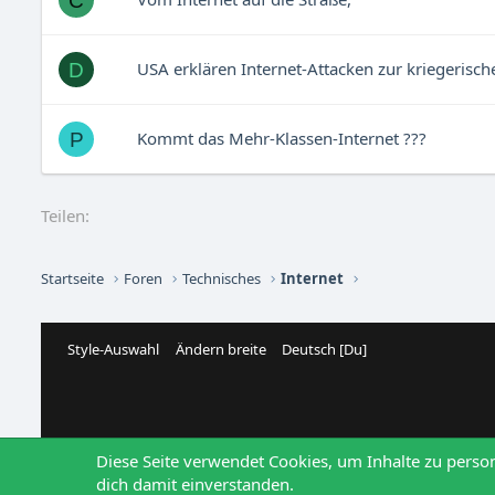
C
USA erklären Internet-Attacken zur kriegerisc
D
Kommt das Mehr-Klassen-Internet ???
P
Teilen:
Startseite
Foren
Technisches
Internet
Style-Auswahl
Ändern breite
Deutsch [Du]
Diese Seite verwendet Cookies, um Inhalte zu perso
dich damit einverstanden.