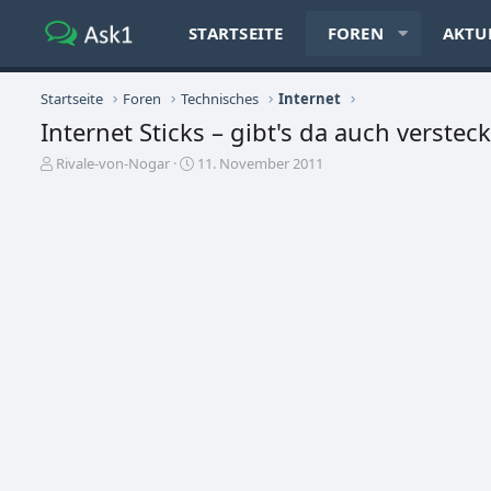
STARTSEITE
FOREN
AKTU
Startseite
Foren
Technisches
Internet
Internet Sticks – gibt's da auch verstec
E
E
Rivale-von-Nogar
11. November 2011
r
r
s
s
t
t
e
e
l
l
l
l
e
t
r
a
m