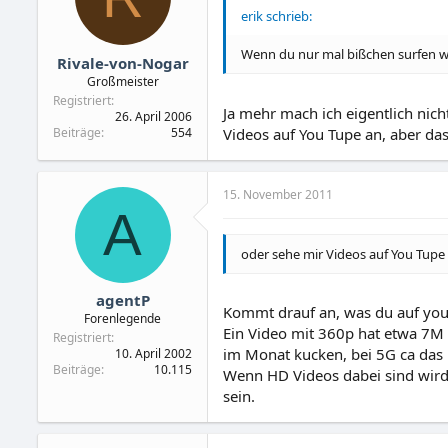
erik schrieb:
Wenn du nur mal bißchen surfen will
Rivale-von-Nogar
Großmeister
Registriert
Ja mehr mach ich eigentlich nich
26. April 2006
Beiträge
554
Videos auf You Tupe an, aber da
15. November 2011
A
oder sehe mir Videos auf You Tupe 
agentP
Kommt drauf an, was du auf yout
Forenlegende
Ein Video mit 360p hat etwa 7M 
Registriert
im Monat kucken, bei 5G ca das 
10. April 2002
Beiträge
10.115
Wenn HD Videos dabei sind wird´
sein.