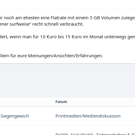
r noch am ehesten eine Flatrate mit einem 5 GB Volumen zulegen, 
dener surfweise“ recht schnell verbraucht.
dert, wenn man für 10 €uro bis 15 €uro im Monat unterwegs gen
lein für eure Meinungen/Ansichten/Erfahrungen.
Forum
in Gegengewich
Printmedien/Mediendiskussion
Politik, Sozialkritik, Zeitgeschehen & 