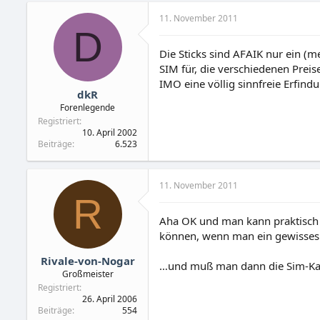
11. November 2011
D
Die Sticks sind AFAIK nur ein 
SIM für, die verschiedenen Prei
IMO eine völlig sinnfreie Erfind
dkR
Forenlegende
Registriert
10. April 2002
Beiträge
6.523
11. November 2011
R
Aha OK und man kann praktisch m
können, wenn man ein gewisses 
Rivale-von-Nogar
…und muß man dann die Sim-Kart
Großmeister
Registriert
26. April 2006
Beiträge
554