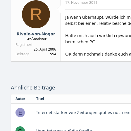
17. November 2011
R
Ja wenn überhaupt, würde ich mi
selbst bei einer „relativ beschei
Rivale-von-Nogar
Hätte mich auch wirklich gewun
Großmeister
heimischen PC.
Registriert
26. April 2006
OK dann nochmals danke euch al
Beiträge
554
Ähnliche Beiträge
Autor
Titel
Internet stärker wie Zeitungen gibt es noch e
E
Vom Internet auf die Straße,