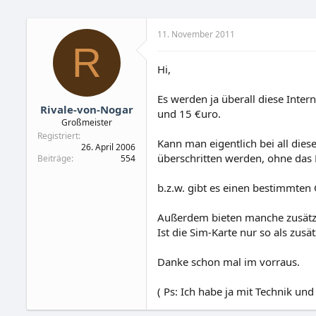
11. November 2011
R
Hi,
Es werden ja überall diese Inte
Rivale-von-Nogar
und 15 €uro.
Großmeister
Registriert
Kann man eigentlich bei all die
26. April 2006
überschritten werden, ohne das
Beiträge
554
b.z.w. gibt es einen bestimmten 
Außerdem bieten manche zusätzl
Ist die Sim-Karte nur so als zus
Danke schon mal im vorraus.
( Ps: Ich habe ja mit Technik u