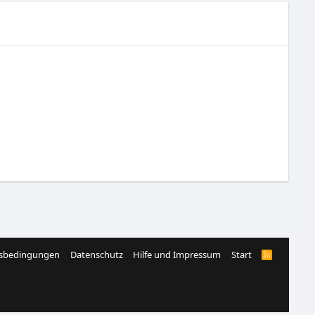
sbedingungen
Datenschutz
Hilfe und Impressum
Start
R
S
S