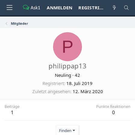
ANMELDEN
REGISTRIEREN
Mitglieder
P
philippap13
Neuling
·
42
Registriert
18. Juli 2019
Zuletzt angesehen
12. März 2020
Beiträge
Punkte Reaktionen
1
0
Finden