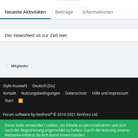
Neueste Aktivitäten
Beiträge
Informationen
Der Newsfeed ist zur Zeit leer.
Mitglieder
Style-Auswahl
Deutsch [Du]
Kontakt
Nutzungsbedingungen
Datenschutz
Hilfe und Impressum
Start
R
S
S
®
Forum software by XenForo
© 2010-2021 XenForo Ltd.
Diese Seite verwendet Cookies, um Inhalte zu personalisieren und dich
nach der Registrierung angemeldet zu halten. Durch die Nutzung unserer
Webseite erklärst du dich damit einverstanden.