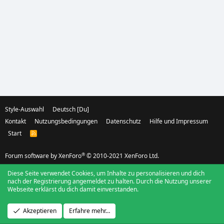
Style-Auswahl
Deutsch [Du]
Kontakt
Nutzungsbedingungen
Datenschutz
Hilfe und Impressum
Start
R
S
S
®
Forum software by XenForo
© 2010-2021 XenForo Ltd.
Diese Seite verwendet Cookies, um Inhalte zu personalisieren und dich
nach der Registrierung angemeldet zu halten. Durch die Nutzung unserer
Webseite erklärst du dich damit einverstanden.
Akzeptieren
Erfahre mehr…