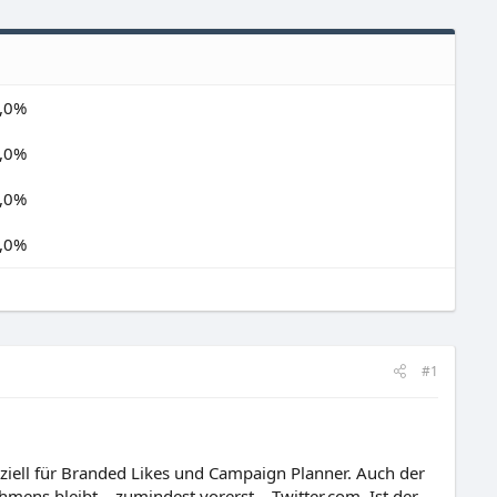
,0%
,0%
,0%
,0%
#1
iell für Branded Likes und Campaign Planner. Auch der
ens bleibt – zumindest vorerst – Twitter.com. Ist der