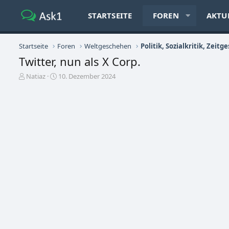
STARTSEITE
FOREN
AKTU
Startseite
Foren
Weltgeschehen
Twitter, nun als X Corp.
E
E
Natiaz
10. Dezember 2024
r
r
s
s
t
t
e
e
l
l
l
l
e
t
r
a
m