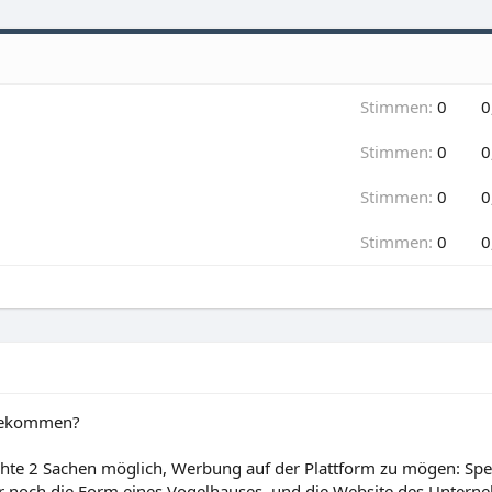
Stimmen:
0
0
Stimmen:
0
0
Stimmen:
0
0
Stimmen:
0
0
ngekommen?
te 2 Sachen möglich, Werbung auf der Plattform zu mögen: Spez
och die Form eines Vogelhauses, und die Website des Unternehm