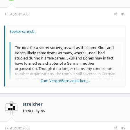
16. August 2003
#8
Seeker schrieb:
The idea for a secret society, as well as the name Skull and
Bones, likely came from Germany, where Russell had
studied during his Yale career. Skull and Bones may in fact
have formed as a chapter of a German mother
organization. Though it no longer claims any connection
to other organizations, the tomb is still covered in German
artifacts. German phrases are inscribed in the walls, and a
Zum Vergrößern anklicken....
print of an open tomb filled with skulls, books, and other
Zum Vergrößern anklicken....
objects is labeled “From the German chapter.” Even one of
the society's traditional songs is sung to the tune of the
German national anthem,
“Deutschland über Alles.”
Ach wusste gar nicht das unsere Hymne immer noch so heisst
streicher
Ehrenmitglied
17. August 2003
#9