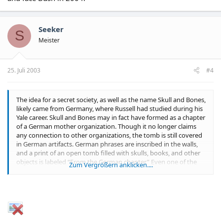
Seeker
S
Meister
25. Juli 2003
#4
The idea for a secret society, as well as the name Skull and Bones,
likely came from Germany, where Russell had studied during his
Yale career. Skull and Bones may in fact have formed as a chapter
of a German mother organization. Though it no longer claims
any connection to other organizations, the tomb is still covered
in German artifacts. German phrases are inscribed in the walls,
and a print of an open tomb filled with skulls, books, and other
objects is labeled “From the German chapter.” Even one of the
Zum Vergrößern anklicken....
society's traditional songs is sung to the tune of the German
national anthem, “Deutschland über Alles.”