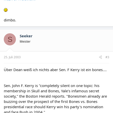
dimbo.
Seeker
S
Meister
25. Juli 2003
#3
Über Dean weiß ich nichts aber Sen. F Kerry ist ein bones....
Sen. John F. Kerry is "completely silent on one topic: his
membership in Skull and Bones, Yale's infamous secret
society," the Boston Herald reports. "Bonesmen already are
buzzing over the prospect of the first Bones vs. Bones
presidential race should Kerry win his party's nomination
and face Bush in 2004."