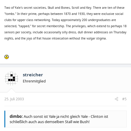
Two of Yale's secret societies, Skull and Bones, Scroll and Key. There are ten of these
"tombs." In their prime, perhaps between 1870 and 1930, they were exclusive social
clubs for upper class networking. Today approximately 200 undergraduates are
selected, "tapped," for secret membership. The privileges, which extend to perhaps 18
seniors per society, include occasionally silly dress, dull dinner addresses on Thursday
nights, and the joys of frat house intoxication without the vulgar stigma.
streicher
Ehrenmitglied
25. Juli 2003
#5
dimbo:
Auch sonst ist Yale ja nicht gleich Yale - Clinton ist
schließlich auch aus demselben Stall wie Bush!