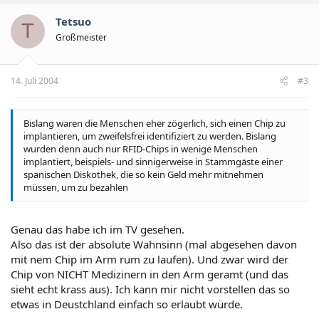
Verbrechensbekämpfung sei eine Priorität der Regierung,
Tetsuo
niemand werde mehr geschont. Mit dem neuen Zentrum, so
T
Concha, würde "der Informationsverlust praktisch auf Null"
Großmeister
zurück gehen. Das Zentrum sei ein deutliches Beispiel für die
Modernisierung Mexikos, die durch die "tiefgreifenden
Veränderungen" des Landes notwendig wird.
14. Juli 2004
#3
Um die Mitarbeiter des Zentrums oder das Zentrum selbst zu
schützen, wurde bei allen Mitarbeitern ein Chip in den Arm
Bislang waren die Menschen eher zögerlich, sich einen Chip zu
implantiert. Nur wer einen solchen Chip im Körper hat, soll das
implantieren, um zweifelsfrei identifiziert zu werden. Bislang
neue Informationszentrum betreten können. Auch die leitenden
wurden denn auch nur RFID-Chips in wenige Menschen
Beamten des Justizapparates, die mit dem Zentrum zu tun
implantiert, beispiels- und sinnigerweise in Stammgäste einer
haben, mussten sich daher den Chip implantieren lassen, allen
spanischen Diskothek, die so kein Geld mehr mitnehmen
voran der Generalstaatsanwalt selbst, der damit wohl auch ein
müssen, um zu bezahlen
gutes Vorbild für seine Mitarbeiter geben wollte. Insgesamt 168
Personen sei der Chip in diesem Massenexperiment
eingepflanzt worden.
Genau das habe ich im TV gesehen.
Den Chip, so Concha, habe er in einem Arm. Er diene "dem
Also das ist der absolute Wahnsinn (mal abgesehen davon
Zugang, der Sicherheit und der Möglichkeit, jeder Zeit feststellen
mit nem Chip im Arm rum zu laufen). Und zwar wird der
zu können, wo ich mich aufhalte". Angeblich lässt sich der
Chip von NICHT Medizinern in den Arm geramt (und das
Aufenthaltsort des Verchippten über Satelliten, also mit einem
sieht echt krass aus). Ich kann mir nicht vorstellen das so
GPS-Empfänger, orten. Concha teilte allerdings keine näheren
etwas in Deustchland einfach so erlaubt würde.
Einzelheiten und auch nicht den Namen der Firma mit, von dem
die GPS-Chips stammen. Den Chip könne man nicht mehr