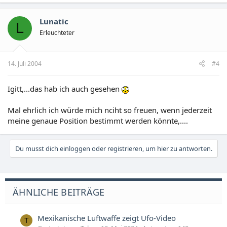
herausnehmen und auch nicht ersetzen, aber er könne bei
Bedarf deaktiviert werden, wenn die betreffende Person aus
Lunatic
L
dem Dienst ausscheidet. Zur besseren Identifizierung mögen
Erleuchteter
solche Chips ja dienen, aber ob sie den Schutz der Betroffenen
beispielsweise vor Entführung erhöhen, ist doch fraglich. Auch
wenn es heißt, dass die Chips nicht mehr entfernt werden
könnten, befinden sie sich doch dicht unter der Haut und wären
14. Juli 2004
#4
wohl schnell von Entführern zu finden und herauszuschneiden,
wodurch Entführten nicht gerade geholfen würde und die
Igitt,...das hab ich auch gesehen
Entführer möglicherweise mit dem Chip die Polizei auf eine
falsche Fährte setzen könnten.
Mal ehrlich ich würde mich nciht so freuen, wenn jederzeit
meine genaue Position bestimmt werden könnte,....
Du musst dich einloggen oder registrieren, um hier zu antworten.
ÄHNLICHE BEITRÄGE
Mexikanische Luftwaffe zeigt Ufo-Video
T