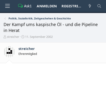
ANMELDEN
REGISTRIEREN
Politik, Sozialkritik, Zeitgeschehen & Geschichte
Der Kampf ums kaspische Öl - und die Pipeline
in Herat
E
E
streicher
11. September 2002
r
r
s
s
streicher
t
t
e
e
Ehrenmitglied
l
l
l
l
e
t
r
a
m