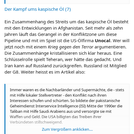
Der Kampf ums kaspische Öl (7)
Ein Zusammenhang des Streits um das kaspische Öl besteht
mit den Entwicklungen in Afghanistan. Seit mehr als zehn
Jahren läuft das Gerangel in der Konfliktzone um diese
Pipeline und mit im Spiel ist die US-Ölfirma
Unocal
. Wer will
jetzt noch mit einem
Krieg gegen den Terror
argumentieren.
Die Zusammenhänge kristallisieren sich klar heraus. Eine
Schlüsselrolle spielt Teheran, wer hätte das gedacht. Und
Iran kann auf Russland zurückgreifen. Russland ist Mitglied
der G8. Weiter heisst es im Artikel also:
Immer waren es die Nachbarländer und Supermächte, die - stets
mit Hilfe lokaler Stellvertreter - den Konflikt nach ihren
Interessen schufen und schürten. So bildete der pakistanische
Geheimdienst Interservice Intelligence (ISI) Mitte der 1990er die
Taliban mit Hilfe Saudi Arabiens aus und versorgte sie mit
Waffen und Geld. Die USA billigten das Treiben ihrer
Verbündeten stillschweigend.
Zum Vergrößern anklicken....
Ein Grund dafür waren amerikanische Pipeline-Pläne. Im