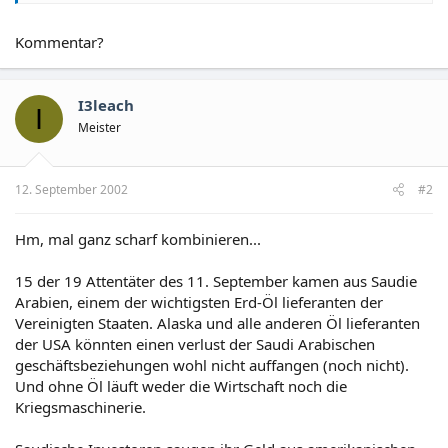
Oktober 1995 unterzeichneten Manager des US-Ölkonzern
Unocal - mit Wissen der US-Regierung - mit dem turkmenischen
Kommentar?
Diktator Nyazow ein Abkommen, um zwei Pipelines für Gas und
Öl von Turkmenistan bis zur Küste Pakistans zu bauen, quer
durch einen afghanischen Korridor von Herat nach Khandahar.
Unocals Versuche, die afghanischen Bürgerkriegsparteien zu
I3leach
I
einem für das Projekt notwendigen Friedensschluss zu
Meister
bewegen, scheiterten jedoch. Zwar waren die Taliban, deren
Schutzmacht Pakistan dringend Energieressourcen brauchte,
von dem Projekt begeistert. Die Führer der Nordallianz wollten
12. September 2002
#2
jedoch von einem Waffenstillstand nichts wissen. Hinter dieser
Ablehnung standen die Verbündeten der Nordallianz: Russland
und der Iran. Der Verdacht liegt nahe, dass sie so die Unocal-
Hm, mal ganz scharf kombinieren...
Pipeline verhindern wollten.
15 der 19 Attentäter des 11. September kamen aus Saudie
Arabien, einem der wichtigsten Erd-Öl lieferanten der
Vereinigten Staaten. Alaska und alle anderen Öl lieferanten
der USA könnten einen verlust der Saudi Arabischen
geschäftsbeziehungen wohl nicht auffangen (noch nicht).
Und ohne Öl läuft weder die Wirtschaft noch die
Kriegsmaschinerie.