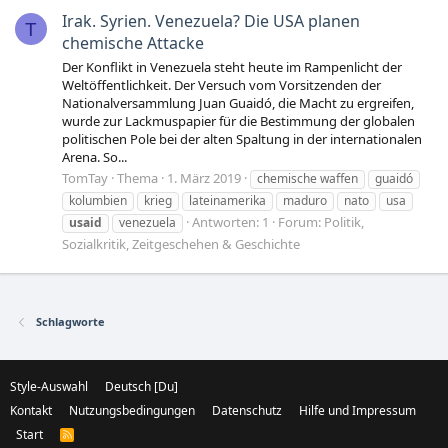
Irak. Syrien. Venezuela? Die USA planen
T
chemische Attacke
Der Konflikt in Venezuela steht heute im Rampenlicht der
Weltöffentlichkeit. Der Versuch vom Vorsitzenden der
Nationalversammlung Juan Guaidó, die Macht zu ergreifen,
wurde zur Lackmuspapier für die Bestimmung der globalen
politischen Pole bei der alten Spaltung in der internationalen
Arena. So...
TomTay
Thema
1. März 2019
chemische waffen
guaidó
kolumbien
krieg
lateinamerika
maduro
nato
usa
Antworten: 1
Forum:
Politik,
usaid
venezuela
Sozialkritik, Zeitgeschehen & Geschichte
Schlagworte
Style-Auswahl
Deutsch [Du]
Kontakt
Nutzungsbedingungen
Datenschutz
Hilfe und Impressum
Start
R
S