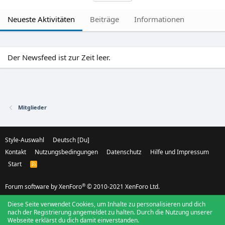
Neueste Aktivitäten
Beiträge
Informationen
Der Newsfeed ist zur Zeit leer.
Mitglieder
Style-Auswahl
Deutsch [Du]
Kontakt
Nutzungsbedingungen
Datenschutz
Hilfe und Impressum
Start
R
S
S
®
Forum software by XenForo
© 2010-2021 XenForo Ltd.
Diese Seite verwendet Cookies, um Inhalte zu personalisieren und dich
nach der Registrierung angemeldet zu halten. Durch die Nutzung unserer
Webseite erklärst du dich damit einverstanden.