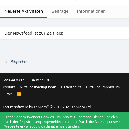
Neueste Aktivitäten
Beiträge
Informationen
Der Newsfeed ist zur Zeit leer.
Mitglieder
Style-Auswahl
Deutsch [Du]
Kontakt
Nutzungsbedingungen
Datenschutz
Hilfe und Impressum
Start
R
S
S
®
Forum software by XenForo
© 2010-2021 XenForo Ltd.
Diese Seite verwendet Cookies, um Inhalte zu personalisieren und dich
nach der Registrierung angemeldet zu halten. Durch die Nutzung unserer
Webseite erklärst du dich damit einverstanden.