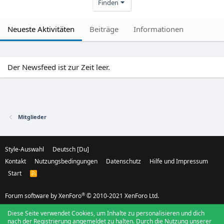
Finden
Neueste Aktivitäten
Beiträge
Informationen
Der Newsfeed ist zur Zeit leer.
Mitglieder
Style-Auswahl
Deutsch [Du]
Kontakt
Nutzungsbedingungen
Datenschutz
Hilfe und Impressum
Start
R
S
S
®
Forum software by XenForo
© 2010-2021 XenForo Ltd.
Diese Seite verwendet Cookies, um Inhalte zu personalisieren und dich
nach der Registrierung angemeldet zu halten. Durch die Nutzung unserer